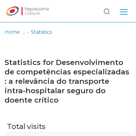
Log
(current)
In
Home
Statistics
Communities
& Collections
Statistics for Desenvolvimento
Browse repository
de competências especializadas
: a relevância do transporte
Entities
intra-hospitalar seguro do
doente crítico
Total visits