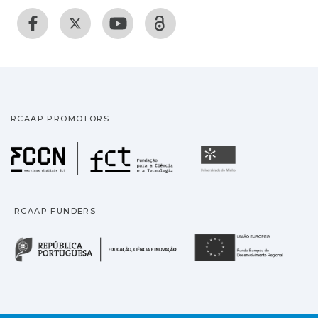
RCAAP PROMOTORS
Fundação para a Ciência
Universidade
RCAAP FUNDERS
República Portuguesa · M
União