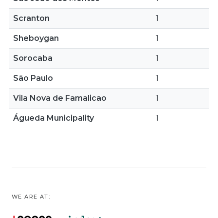
Scranton
1
Sheboygan
1
Sorocaba
1
São Paulo
1
Vila Nova de Famalicao
1
Águeda Municipality
1
WE ARE AT: