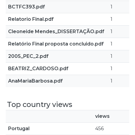
BCTFC393.pdf
1
Relatorio Final.pdf
1
Cleoneide Mendes_DISSERTAÇÃO.pdf
1
Relatório Final proposta concluido.pdf
1
2005_PEC_2.pdf
1
BEATRIZ_CARDOSO.pdf
1
AnaMariaBarbosa.pdf
1
Top country views
views
Portugal
456