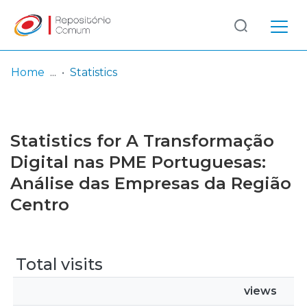
Log
(current)
In
Home
Statistics
Communities
& Collections
Statistics for A Transformação
Browse repository
Digital nas PME Portuguesas:
Análise das Empresas da Região
Entities
Centro
Total visits
views