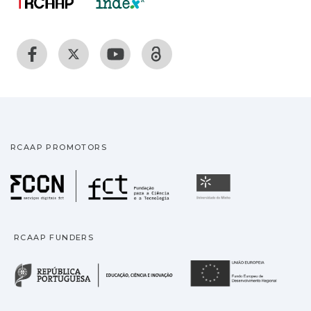
RCAAP PROMOTORS
Fundação para a Ciência
Universidade
RCAAP FUNDERS
República Portuguesa · M
União