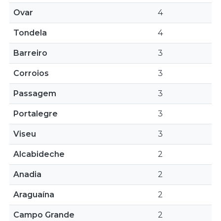
Ovar
4
Tondela
4
Barreiro
3
Corroios
3
Passagem
3
Portalegre
3
Viseu
3
Alcabideche
2
Anadia
2
Araguaína
2
Campo Grande
2