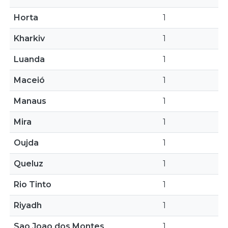
Horta
1
Kharkiv
1
Luanda
1
Maceió
1
Manaus
1
Mira
1
Oujda
1
Queluz
1
Rio Tinto
1
Riyadh
1
Sao Joao dos Montes
1