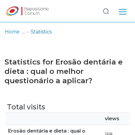
Log
(current)
In
Home
Statistics
Communities
& Collections
Statistics for Erosão dentária e
Browse repository
dieta : qual o melhor
questionário a aplicar?
Entities
Total visits
views
Erosão dentária e dieta : qual o
168