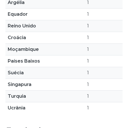
Argélia
1
Equador
1
Reino Unido
1
Croácia
1
Moçambique
1
Países Baixos
1
Suécia
1
Singapura
1
Turquia
1
Ucrânia
1