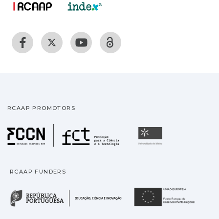
RCAAP PROMOTORS
Fundação para a Ciência
Universidade
RCAAP FUNDERS
República Portuguesa · M
União