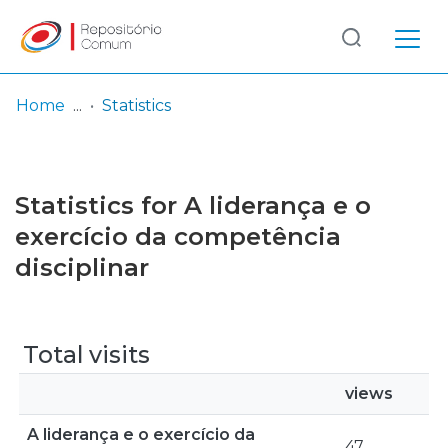
Log
(current)
In
Home
Statistics
Communities
& Collections
Statistics for A liderança e o
Browse repository
exercício da competência
disciplinar
Entities
Total visits
views
A liderança e o exercício da
47