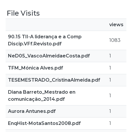
File Visits
views
90.15 TII-A liderança e a Comp
1083
Discip.VFf.Revisto.pdf
NeD05_VascoAlmeidaeCosta.pdf
1
TFM_Mónica Alves.pdf
1
TESEMESTRADO_CristinaAlmeida.pdf
1
Diana Barreto_Mestrado en
1
comunicação_2014.pdf
Aurora Antunes.pdf
1
EnqHist-MotaSantos2008.pdf
1