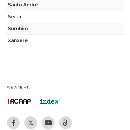
Santo André
1
Sertã
1
Surubim
1
Xanxere
1
WE ARE AT: