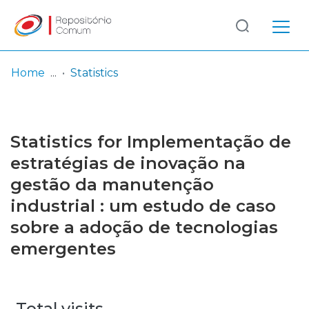
Log
(current)
In
Home
Statistics
Communities
& Collections
Statistics for Implementação de
Browse repository
estratégias de inovação na
gestão da manutenção
Entities
industrial : um estudo de caso
sobre a adoção de tecnologias
emergentes
Total visits