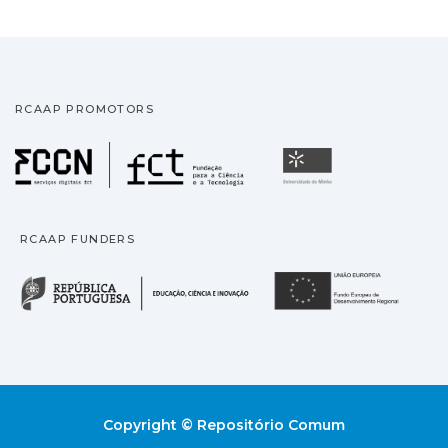
RCAAP PROMOTORS
Fundação para a Ciência
Universidade
RCAAP FUNDERS
República Portuguesa · M
União
Copyright © Repositório Comum