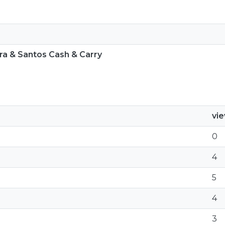
ra & Santos Cash & Carry
vi
0
4
5
4
3