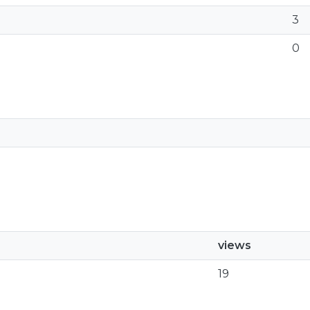
3
0
views
19