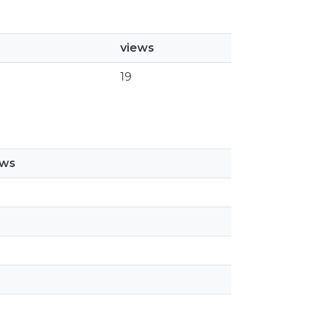
views
19
ews