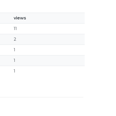
views
11
2
1
1
1