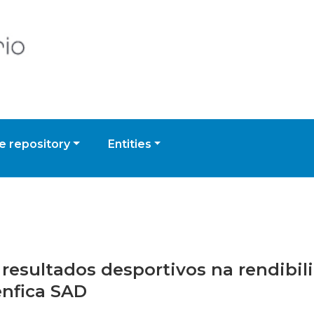
 repository
Entities
s resultados desportivos na rendibi
enfica SAD