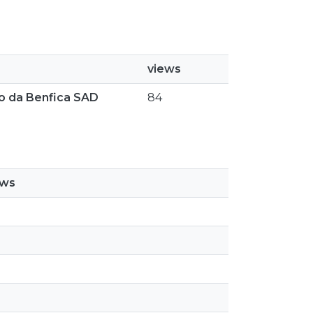
views
so da Benfica SAD
84
ews