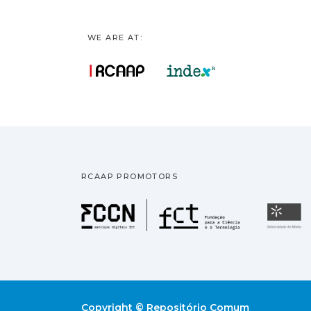
WE ARE AT:
RCAAP PROMOTORS
Fundação pa
U
Copyright © Repositório Comum