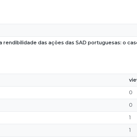
a rendibilidade das ações das SAD portuguesas: o ca
vi
0
0
1
1