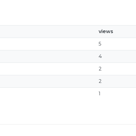
views
5
4
2
2
1