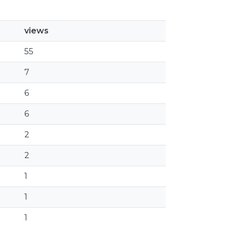
views
55
7
6
6
2
2
1
1
1