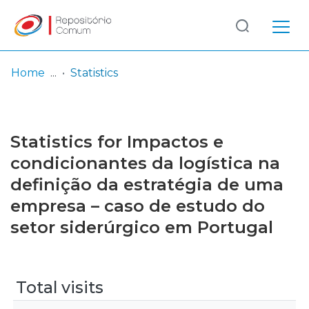
Log
(current)
In
Home
Statistics
Communities
& Collections
Statistics for Impactos e
Browse repository
condicionantes da logística na
definição da estratégia de uma
Entities
empresa – caso de estudo do
setor siderúrgico em Portugal
Total visits