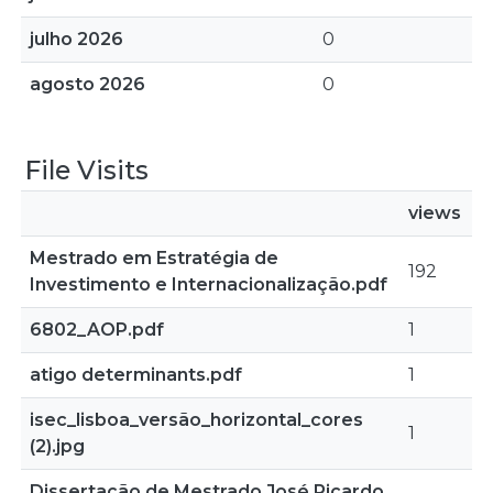
julho 2026
0
agosto 2026
0
File Visits
views
Mestrado em Estratégia de
192
Investimento e Internacionalização.pdf
6802_AOP.pdf
1
atigo determinants.pdf
1
isec_lisboa_versão_horizontal_cores
1
(2).jpg
Dissertação de Mestrado José Ricardo