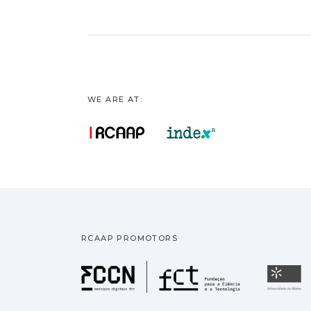
WE ARE AT:
RCAAP PROMOTORS
Fundação pa
U