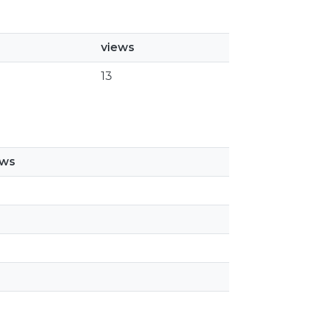
views
13
ews