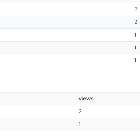
2
2
1
1
1
views
2
1