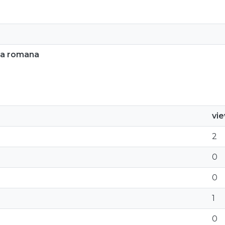
nia romana
vi
2
0
0
1
0