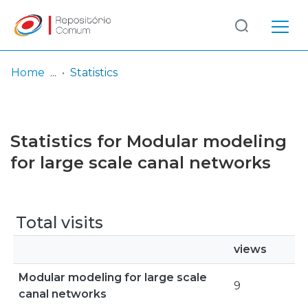
Log
(current)
In
Home
Statistics
Communities
& Collections
Statistics for Modular modeling
Browse repository
for large scale canal networks
Entities
Total visits
views
Modular modeling for large scale
9
canal networks