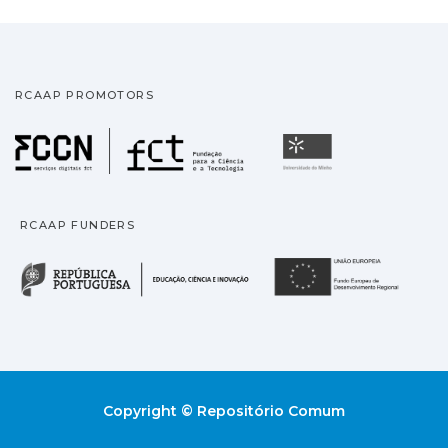
RCAAP PROMOTORS
Fundação para a Ciência
Universidade
RCAAP FUNDERS
República Portuguesa · M
União
Copyright © Repositório Comum