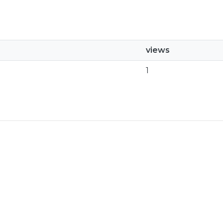
views
1