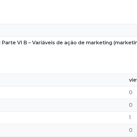
arte VI B – Variáveis de ação de marketing (marketi
vi
0
0
1
0