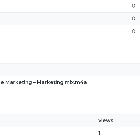
0
0
0
 de Marketing – Marketing mix.m4a
views
1