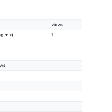
views
ng mix)
1
ews