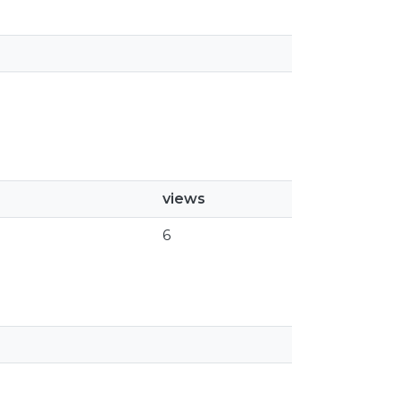
views
6