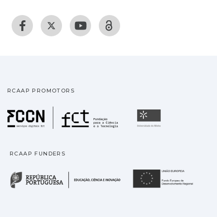
RCAAP PROMOTORS
Fundação para a Ciência
Universidade
RCAAP FUNDERS
República Portuguesa · M
União