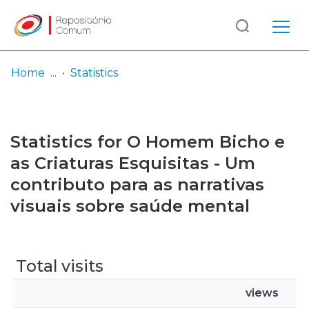
Log
(current)
In
Home
Statistics
Communities
& Collections
Statistics for O Homem Bicho e
Browse repository
as Criaturas Esquisitas - Um
contributo para as narrativas
Entities
visuais sobre saúde mental
Total visits
views