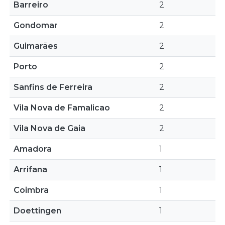
Barreiro
2
Gondomar
2
Guimarães
2
Porto
2
Sanfins de Ferreira
2
Vila Nova de Famalicao
2
Vila Nova de Gaia
2
Amadora
1
Arrifana
1
Coimbra
1
Doettingen
1