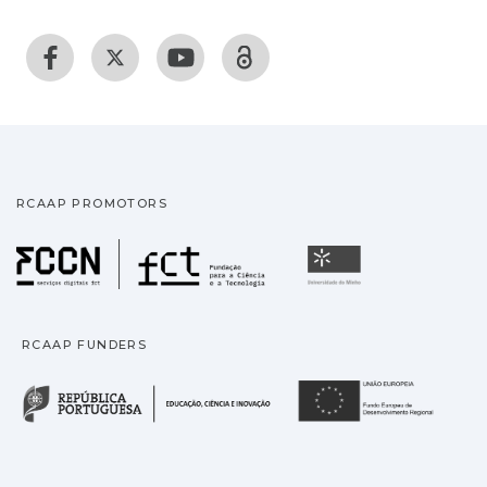
RCAAP PROMOTORS
Fundação para a Ciência
Universidade
RCAAP FUNDERS
República Portuguesa · M
União