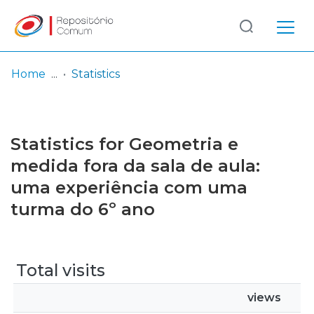
Log
(current)
In
Home
Statistics
Communities
& Collections
Statistics for Geometria e
Browse repository
medida fora da sala de aula:
uma experiência com uma
Entities
turma do 6º ano
Total visits
views