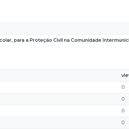
olar, para a Proteção Civil na Comunidade Intermunic
vi
0
0
0
0