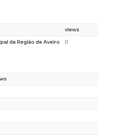
views
ipal da Região de Aveiro
0
ews