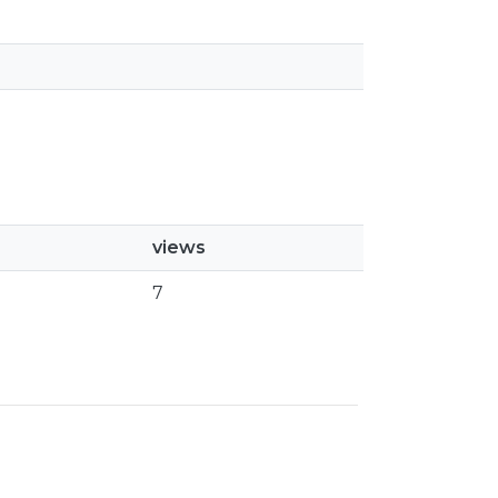
views
7