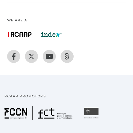
WE ARE AT:
RCAAP PROMOTORS
Fundação para a Ciência
Universidade