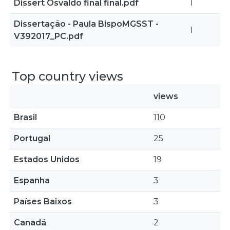
Dissert Osvaldo final final.pdf
1
Dissertação - Paula BispoMGSST -
1
V392017_PC.pdf
Top country views
views
Brasil
110
Portugal
25
Estados Unidos
19
Espanha
3
Países Baixos
3
Canadá
2