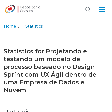
Log
(current)
In
Home
Statistics
Communities
& Collections
Statistics for Projetando e
Browse repository
testando um modelo de
processo baseado no Design
Entities
Sprint com UX Ágil dentro de
uma Empresa de Dados e
Nuvem
Total visits