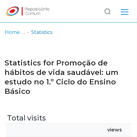
Log
(current)
In
Home
Statistics
Communities
& Collections
Statistics for Promoção de
Browse repository
hábitos de vida saudável: um
estudo no 1.º Ciclo do Ensino
Entities
Básico
Total visits
views