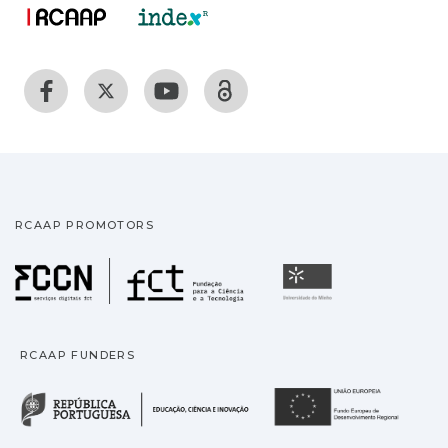
RCAAP PROMOTORS
Fundação para a Ciência
Universidade
RCAAP FUNDERS
República Portuguesa · M
União