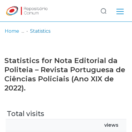
Log
(current)
In
Home
Statistics
Communities
& Collections
Statistics for Nota Editorial da
Browse repository
Politeia – Revista Portuguesa de
Ciências Policiais (Ano XIX de
Entities
2022).
Total visits
views