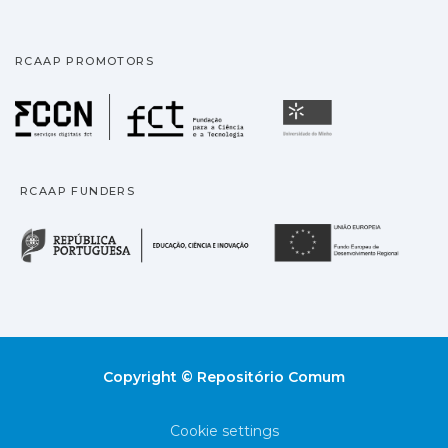
RCAAP PROMOTORS
Fundação para a Ciência
Universidade
RCAAP FUNDERS
República Portuguesa · M
União
Copyright © Repositório Comum
Cookie settings