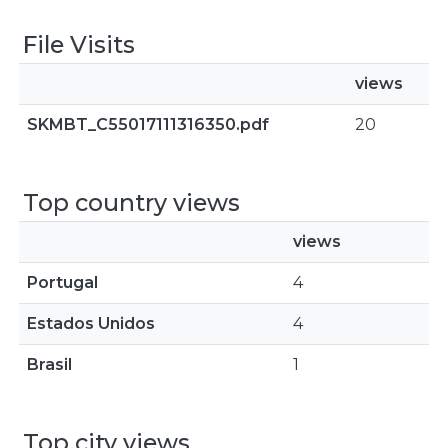
File Visits
views
SKMBT_C55017111316350.pdf
20
Top country views
views
Portugal
4
Estados Unidos
4
Brasil
1
Top city views