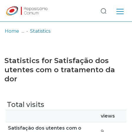
Log
(current)
In
Home
Statistics
Communities
& Collections
Statistics for Satisfação dos
Browse repository
utentes com o tratamento da
dor
Entities
Total visits
views
Satisfação dos utentes com o
9