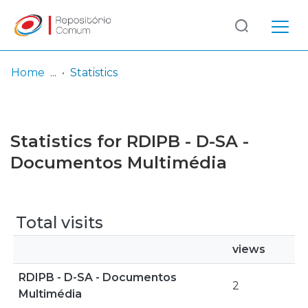
Log
(current)
In
Home
Statistics
Communities
& Collections
Statistics for RDIPB - D-SA -
Browse repository
Documentos Multimédia
Entities
Total visits
views
RDIPB - D-SA - Documentos
2
Multimédia