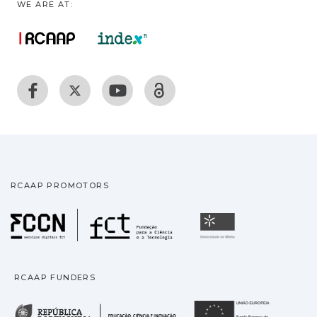
WE ARE AT:
RCAAP PROMOTORS
Fundação para a Ciência
Universidade
RCAAP FUNDERS
República Portuguesa · M
União