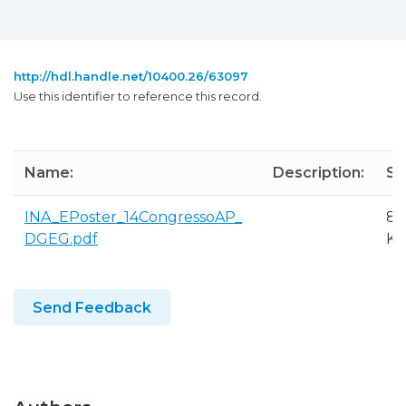
http://hdl.handle.net/10400.26/63097
Use this identifier to reference this record.
Name:
Description:
Si
INA_EPoster_14CongressoAP_
85
DGEG.pdf
K
Send Feedback