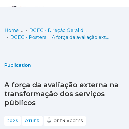
Log
(current)
In
Home
DGEG - Direção Geral da Energia e Geologia
DGEG - Posters
A força da avaliação externa na transformação dos serviços públicos
Communities
& Collections
Browse repository
Publication
Entities
A força da avaliação externa na
Statistics
transformação dos serviços
públicos
2026
OTHER
OPEN ACCESS