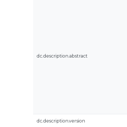
dc.description.abstract
dc.description.version