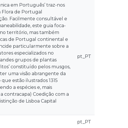
ânica em Português’ traz-nos
 Flora de Portugal
ção. Facilmente consultável e
aneabilidade, este guia foca-
 no território, mas também
as de Portugal continental e
 Incide particularmente sobre a
utores especializados no
pt_PT
grandes grupos de plantas
itos’ constituído pelos musgos,
á ter uma visão abrangente da
 que estão ilustrados 1315
endo a espécies e, mais
(da contracapa) Coedição com a
stinção de Lisboa Capital
pt_PT