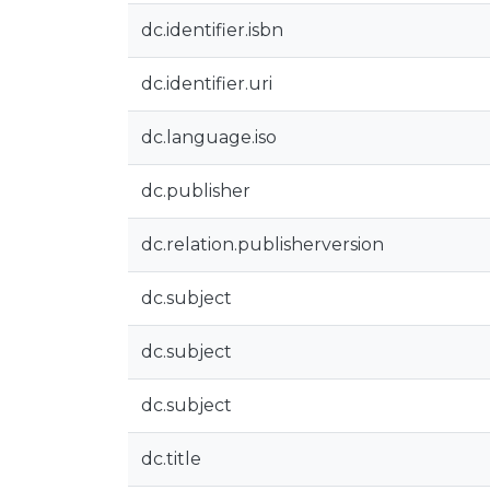
dc.identifier.isbn
dc.identifier.uri
dc.language.iso
dc.publisher
dc.relation.publisherversion
dc.subject
dc.subject
dc.subject
dc.title