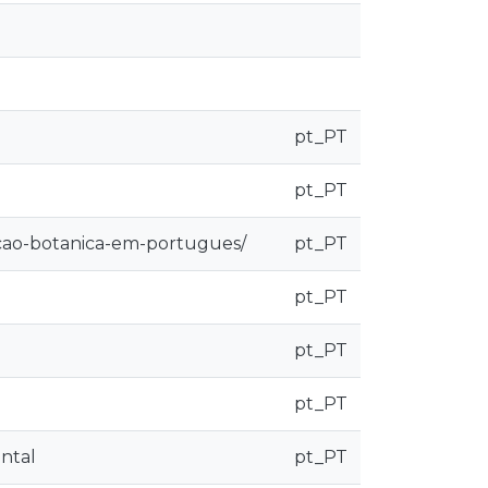
pt_PT
pt_PT
lecao-botanica-em-portugues/
pt_PT
pt_PT
pt_PT
pt_PT
ental
pt_PT