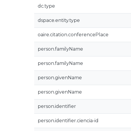
dc.type
dspace.entity.type
oaire.citation.conferencePlace
person.familyName
person.familyName
person.givenName
person.givenName
person.identifier
person.identifier.ciencia-id