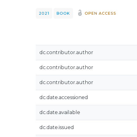
2021
BOOK
OPEN ACCESS
dc.contributor.author
dc.contributor.author
dc.contributor.author
dc.date.accessioned
dc.date.available
dc.date.issued