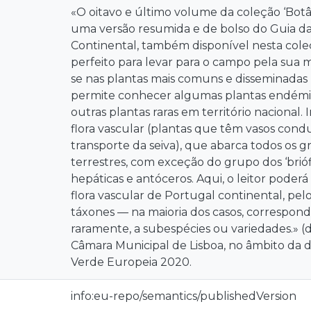
«O oitavo e último volume da coleção ‘Bot
uma versão resumida e de bolso do Guia da
Continental, também disponível nesta cole
perfeito para levar para o campo pela sua m
se nas plantas mais comuns e disseminadas
permite conhecer algumas plantas endémic
outras plantas raras em território nacional.
flora vascular (plantas que têm vasos cond
transporte da seiva), que abarca todos os 
terrestres, com exceção do grupo dos ‘brióf
hepáticas e antóceros. Aqui, o leitor poder
flora vascular de Portugal continental, pelo
táxones — na maioria dos casos, correspond
raramente, a subespécies ou variedades.» 
Câmara Municipal de Lisboa, no âmbito da di
Verde Europeia 2020.
info:eu-repo/semantics/publishedVersion