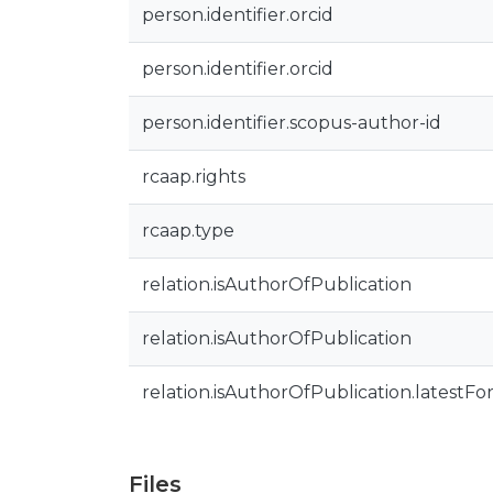
person.identifier.orcid
person.identifier.orcid
person.identifier.scopus-author-id
rcaap.rights
rcaap.type
relation.isAuthorOfPublication
relation.isAuthorOfPublication
relation.isAuthorOfPublication.latestFo
Files