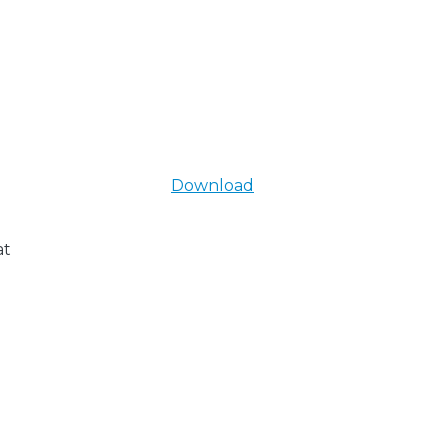
Download
at