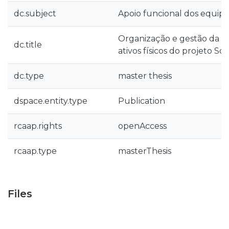
dc.subject
Apoio funcional dos equip
Organização e gestão da 
dc.title
ativos físicos do projeto So
dc.type
master thesis
dspace.entity.type
Publication
rcaap.rights
openAccess
rcaap.type
masterThesis
Files