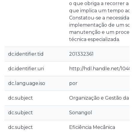
o que obriga a recorrer a pa
que implica um tempo acre
Constatou-se a necessidad
implementação de um soft
manutenção e um process
técnica especializada.
dc.identifier.tid
201332361
dc.identifier.uri
http://hdl.handle.net/1040
dc.language.iso
por
dc.subject
Organização e Gestão da
dc.subject
Sonangol
dc.subject
Eficiência Mecânica