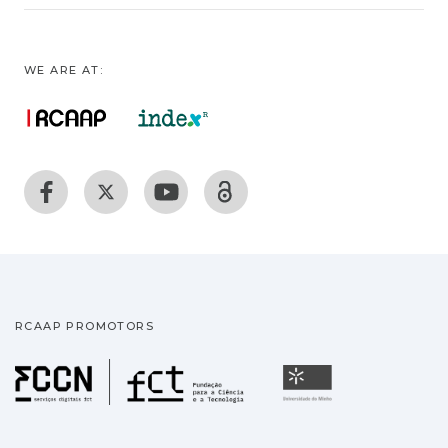
WE ARE AT:
RCAAP PROMOTORS
Fundação para a Ciência
Universidade