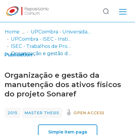
Log
(current)
In
Home
UPCoimbra - Universidade Politécnica de Coimbra
UPCoimbra - ISEC - Instituto Superior de Engenharia de Coimbra
Communities
ISEC - Trabalhos de Projeto | Relatórios de Estágio | Projetos de Investigação
& Collections
Organização e gestão da manutenção dos ativos físicos do projeto Sonaref
Publication
Browse repository
Organização e gestão da
Entities
manutenção dos ativos físicos
do projeto Sonaref
Statistics
2015
MASTER THESIS
OPEN ACCESS
Simple item page