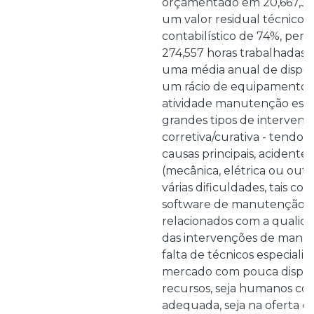
orçamentado em 20,667,36
um valor residual técnico 
contabilístico de 74%, per
274,557 horas trabalhadas,
uma média anual de dispon
um rácio de equipamentos 
atividade manutenção está
grandes tipos de intervençõ
corretiva/curativa - tendo 
causas principais, acidentes
(mecânica, elétrica ou outr
várias dificuldades, tais co
software de manutenção, 
relacionados com a qualid
das intervenções de manu
falta de técnicos especiali
mercado com pouca dispon
recursos, seja humanos co
adequada, seja na oferta d