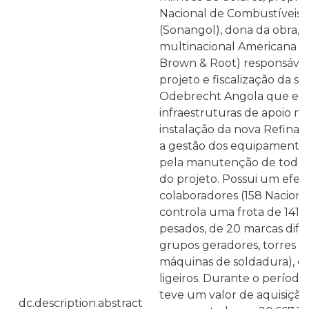
Nacional de Combustíveis 
(Sonangol), dona da obra, 
multinacional Americana K
Brown & Root) responsáve
projeto e fiscalização da s
Odebrecht Angola que exe
infraestruturas de apoio ne
instalação da nova Refinari
a gestão dos equipamentos
pela manutenção de todos
do projeto. Possui um efeti
colaboradores (158 Nacionai
controla uma frota de 141
pesados, de 20 marcas dife
grupos geradores, torres d
máquinas de soldadura), e
ligeiros. Durante o período
teve um valor de aquisiçã
dc.description.abstract