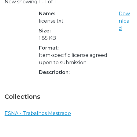
Now showing
1 - 1 of 1
Name:
Dow
license.txt
nloa
d
Size:
1.85 KB
Format:
Item-specific license agreed
upon to submission
Description:
Collections
ESNA - Trabalhos Mestrado