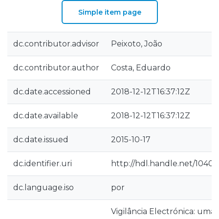
Simple item page
dc.contributor.advisor
Peixoto, João
dc.contributor.author
Costa, Eduardo
dc.date.accessioned
2018-12-12T16:37:12Z
dc.date.available
2018-12-12T16:37:12Z
dc.date.issued
2015-10-17
dc.identifier.uri
http://hdl.handle.net/10400
dc.language.iso
por
Vigilância Electrónica: uma 