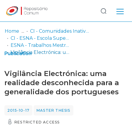
Log
(current)
In
Home
CI - Comunidades Inativas
CI - ESNA - Escola Superior de Negócios Atlântico
Communities
ESNA - Trabalhos Mestrado
& Collections
Vigilância Electrónica: uma realidade desconhecida para a generalidade dos portugueses
Publication
Browse repository
Vigilância Electrónica: uma
Entities
realidade desconhecida para a
generalidade dos portugueses
Statistics
2015-10-17
MASTER THESIS
RESTRICTED ACCESS