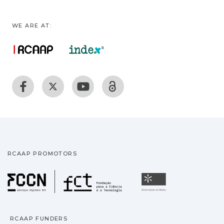
WE ARE AT:
RCAAP PROMOTORS
Fundação para a Ciência
Universidade
RCAAP FUNDERS