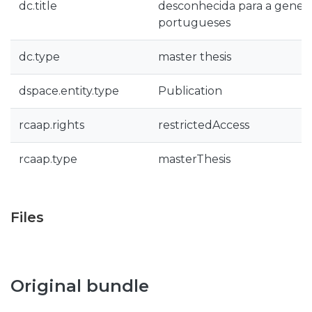
dc.title
desconhecida para a genera
portugueses
dc.type
master thesis
dspace.entity.type
Publication
rcaap.rights
restrictedAccess
rcaap.type
masterThesis
Files
Original bundle