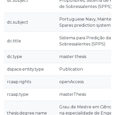
dc.subject
Propulsores, Sistema de P
de Sobressalentes (SPPS).
Portuguese Navy, Mainten
dc.subject
Spares prediction system
Sistema para Predição da 
dc.title
Sobressalentes (SPPS)
dc.type
master thesis
dspace.entity.type
Publication
rcaap.rights
openAccess
rcaap.type
masterThesis
Grau de Mestre em Ciências 
thesis.degree.name
na especialidade de Engenh