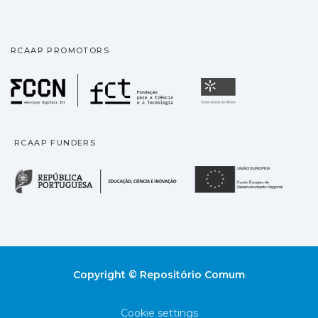
RCAAP PROMOTORS
Fundação para a Ciência
Universidade
RCAAP FUNDERS
República Portuguesa · M
União
Copyright © Repositório Comum
Cookie settings