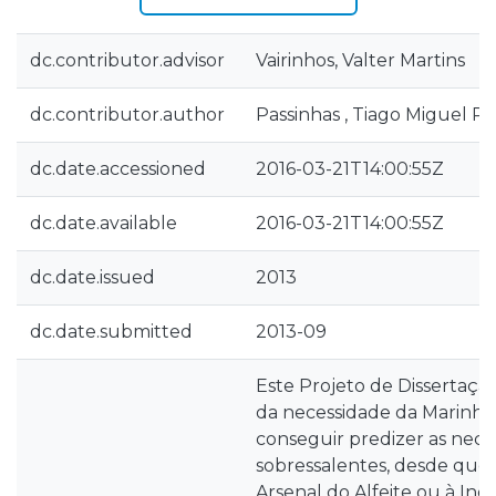
dc.contributor.advisor
Vairinhos, Valter Martins
dc.contributor.author
Passinhas , Tiago Miguel Pa
dc.date.accessioned
2016-03-21T14:00:55Z
dc.date.available
2016-03-21T14:00:55Z
dc.date.issued
2013
dc.date.submitted
2013-09
Este Projeto de Dissertaçã
da necessidade da Marinh
conseguir predizer as nece
sobressalentes, desde que 
Arsenal do Alfeite ou à Indú