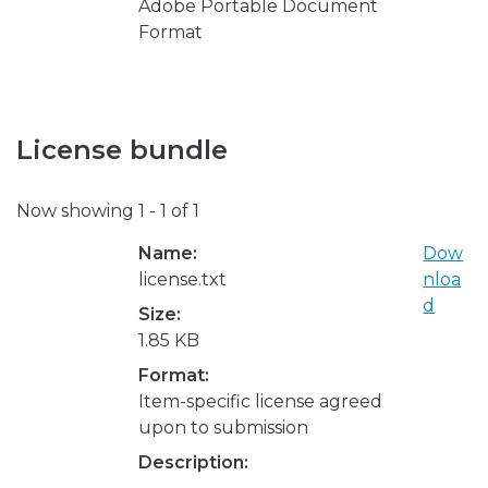
Adobe Portable Document
Format
License bundle
Now showing
1 - 1 of 1
Name:
Dow
license.txt
nloa
d
Size:
1.85 KB
Format:
Item-specific license agreed
upon to submission
Description: