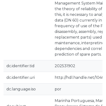
Management System Main
the theory of reliability of 
this, it is necessary to analy
data (DN 60) currently in 
frequency of use of the FIT
disassembly, assembly, rep
replacement parts) used i
maintenance, interpreting i
dependencies and correlat
prediction of spare parts.
dc.identifier.tid
202531902
dc.identifier.uri
http://hdl.handle.net/1040
dc.language.iso
por
Marinha Portuguesa, Manu