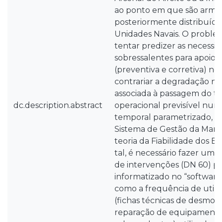
ao ponto em que são arma
posteriormente distribuídos
Unidades Navais. O proble
tentar predizer as necessi
sobressalentes para apoio
(preventiva e corretiva) ne
contrariar a degradação nat
associada à passagem do te
dc.description.abstract
operacional previsível num
temporal parametrizado, t
Sistema de Gestão da Manu
teoria da Fiabilidade dos 
tal, é necessário fazer uma 
de intervenções (DN 60) 
informatizado no “softwar
como a frequência de utili
(fichas técnicas de desm
reparação de equipamentos