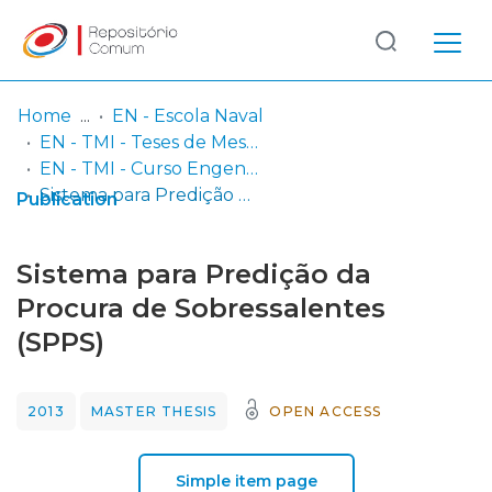
Log
(current)
In
Home
EN - Escola Naval
EN - TMI - Teses de Mestrado Integrado
Communities
EN - TMI - Curso Engenheiros Navais – ramo Mecânica
& Collections
Sistema para Predição da Procura de Sobressalentes (SPPS)
Publication
Browse repository
Sistema para Predição da
Entities
Procura de Sobressalentes
(SPPS)
Statistics
2013
MASTER THESIS
OPEN ACCESS
Simple item page