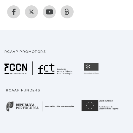
RCAAP PROMOTORS
Fundação para a Ciência
Universidade
RCAAP FUNDERS
República Portuguesa · M
União