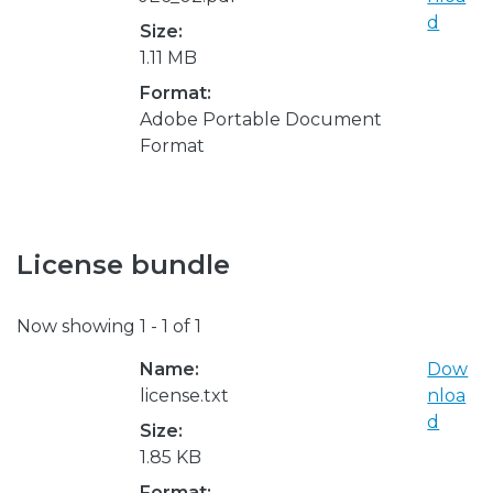
d
Size:
1.11 MB
Format:
Adobe Portable Document
Format
License bundle
Now showing
1 - 1 of 1
Name:
Dow
license.txt
nloa
d
Size:
1.85 KB
Format: