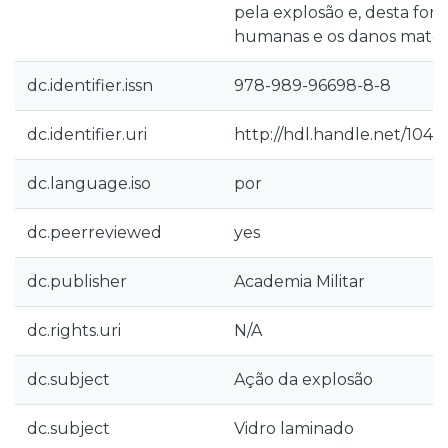
pela explosão e, desta form
humanas e os danos materi
dc.identifier.issn
978-989-96698-8-8
dc.identifier.uri
http://hdl.handle.net/1040
dc.language.iso
por
dc.peerreviewed
yes
dc.publisher
Academia Militar
dc.rights.uri
N/A
dc.subject
Ação da explosão
dc.subject
Vidro laminado