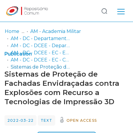
Log
(current)
In
Home
AM - Academia Militar
AM - DC - Departamento Científico
Communities
AM - DC - DCEE - Departamento de Ciências Exatas e Engenharias
& Collections
AM - DC - DCEE - EC - Engenharia Civil
Publication
AM - DC - DCEE - EC - Comunicações a Conferências Nacionais e Internacionais
Browse repository
Sistemas de Proteção de Fachadas Envidraçadas contra Explosões com Recurso a Tecnologias de Impressão 3D
Sistemas de Proteção de
Entities
Fachadas Envidraçadas contra
Explosões com Recurso a
Statistics
Tecnologias de Impressão 3D
2022-03-22
TEXT
OPEN ACCESS