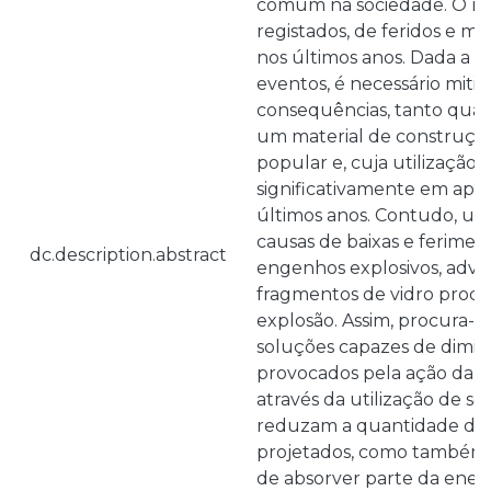
comum na sociedade. O n
registados, de feridos e 
nos últimos anos. Dada a im
eventos, é necessário mitig
consequências, tanto quant
um material de construçã
popular e, cuja utilizaçã
significativamente em apli
últimos anos. Contudo, uma
causas de baixas e ferime
dc.description.abstract
engenhos explosivos, adv
fragmentos de vidro prod
explosão. Assim, procura-s
soluções capazes de diminu
provocados pela ação da e
através da utilização de s
reduzam a quantidade de
projetados, como também 
de absorver parte da energ