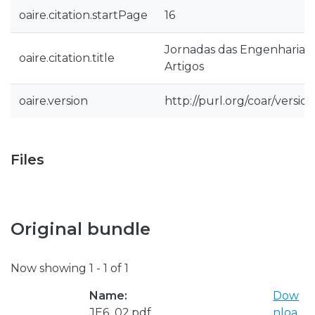
oaire.citation.startPage
16
Jornadas das Engenharias 6
oaire.citation.title
Artigos
oaire.version
http://purl.org/coar/versi
Files
Original bundle
Now showing
1 - 1 of 1
Name:
Dow
JE6_02.pdf
nloa