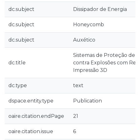
dc.subject
Dissipador de Energia
dc.subject
Honeycomb
dc.subject
Auxético
Sistemas de Proteção de 
dc.title
contra Explosões com Recu
Impressão 3D
dc.type
text
dspace.entity.type
Publication
oaire.citation.endPage
21
oaire.citation.issue
6