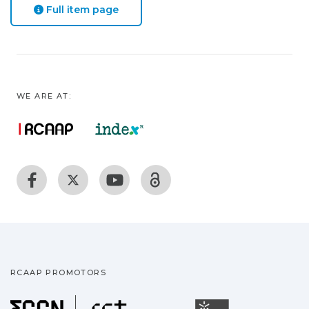
Full item page
WE ARE AT:
RCAAP PROMOTORS
Fundação para a Ciência
Universidade