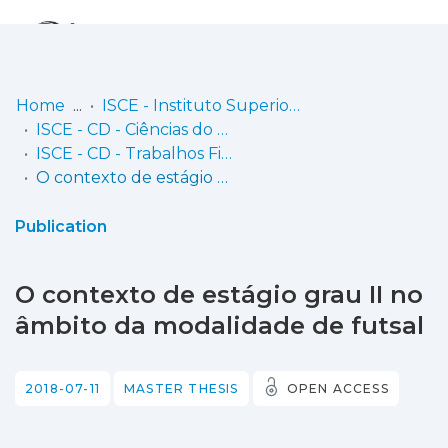
Log
(current)
In
Home
ISCE - Instituto Superior de Ciências Educativas
ISCE - CD - Ciências do Desporto
Communities
ISCE - CD - Trabalhos Finais de Mestrado
& Collections
O contexto de estágio grau II no âmbito da modalidade de futsal
Browse repository
Publication
Entities
O contexto de estágio grau II no
Statistics
âmbito da modalidade de futsal
2018-07-11
MASTER THESIS
OPEN ACCESS