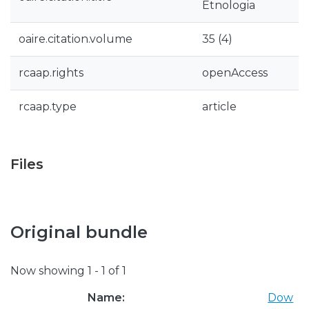
Etnologia
oaire.citation.volume
35 (4)
rcaap.rights
openAccess
rcaap.type
article
Files
Original bundle
Now showing
1 - 1 of 1
Name:
Dow