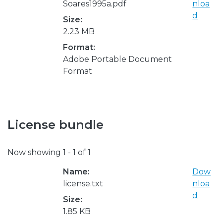
Soares1995a.pdf
nloa
d
Size:
2.23 MB
Format:
Adobe Portable Document
Format
License bundle
Now showing
1 - 1 of 1
Name:
Dow
license.txt
nloa
d
Size:
1.85 KB