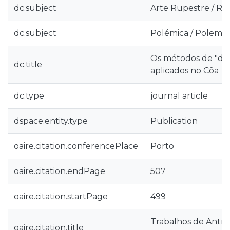
dc.subject
Arte Rupestre / Ro
dc.subject
Polémica / Polemic
Os métodos de "dat
dc.title
aplicados no Côa
dc.type
journal article
dspace.entity.type
Publication
oaire.citation.conferencePlace
Porto
oaire.citation.endPage
507
oaire.citation.startPage
499
Trabalhos de Antro
oaire.citation.title