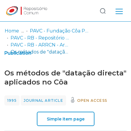
Log
(current)
In
Home
PAVC - Fundação Côa Parque / Parque Arqueológico do Vale do Côa
PAVC - RB - Repositório Bibliográfico
Communities
PAVC - RB - ARRCN - Artigos e Resumos em Revistas Científicas Nacionais
& Collections
Os métodos de "datação directa" aplicados no Côa
Publication
Browse repository
Os métodos de "datação directa"
Entities
aplicados no Côa
Statistics
1995
JOURNAL ARTICLE
OPEN ACCESS
Simple item page