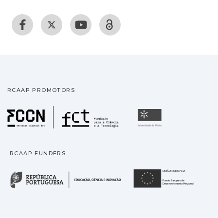
RCAAP PROMOTORS
Fundação para a Ciência
Universidade
RCAAP FUNDERS
República Portuguesa · M
União