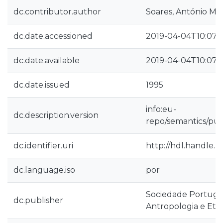
dc.contributor.author
Soares, António M.
dc.date.accessioned
2019-04-04T10:07:
dc.date.available
2019-04-04T10:07:
dc.date.issued
1995
info:eu-
dc.description.version
repo/semantics/pub
dc.identifier.uri
http://hdl.handle.
dc.language.iso
por
Sociedade Portugu
dc.publisher
Antropologia e Etn