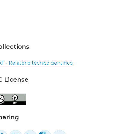
ollections
T - Relatório técnico científico
C License
haring