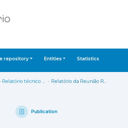
 repository
Entities
Statistics
GAT - Relatório técnico científico
Relatório da Reunião Regional Trabalhar em Conjunto para a Saúde Pública: Minimizar o Impacto do Uso de Drogas Ilícitas nos Países de Língua Portuguesa
Publication