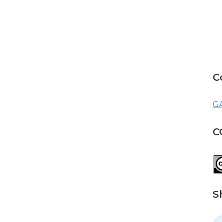
C
GA
C
S