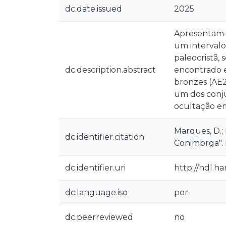
dc.date.issued
2025
Apresentam-
um intervalo
paleocristã,
dc.description.abstract
encontrado e
bronzes (AE2
um dos conju
ocultação em
Marques, D.; 
dc.identifier.citation
Conimbrga". 
dc.identifier.uri
http://hdl.h
dc.language.iso
por
dc.peerreviewed
no