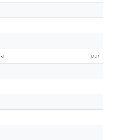
ga
por