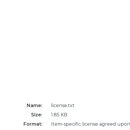
Name:
license.txt
Size:
1.85 KB
Format:
Item-specific license agreed upon