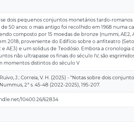
se dois pequenos conjuntos monetários tardo-romanos
 de 50 anos: o mais antigo foi recolhido em 1968 numa can
 sendo composto por 15 moedas de bronze (nummi, AE2, A
m 2018, proveniente do Edifício sobre o anfiteatro (Seto
 e AE3) e um solidus de Teodósio. Embora a cronologia
ntos não ultrapasse os finais do século IV, são esgrimi
 momentos distintos do século V
Ruivo, J.; Correia, V. H. (2025) - "Notas sobre dois con
Nummus, 2ª s. 45-48 (2022-2025), 195-207.
andle.net/10400.26/62834