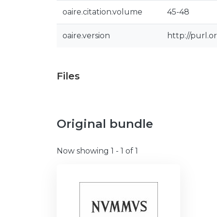
oaire.citation.volume
45-48
oaire.version
http://purl.
Files
Original bundle
Now showing
1 - 1 of 1