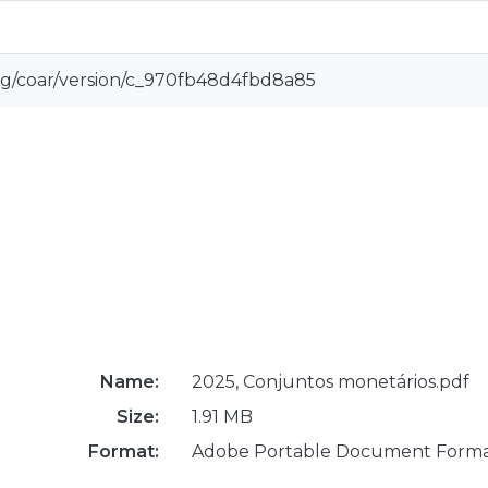
org/coar/version/c_970fb48d4fbd8a85
Name:
2025, Conjuntos monetários.pdf
Size:
1.91 MB
Format:
Adobe Portable Document Form