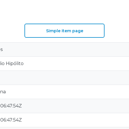
Simple item page
s
lio Hipólito
ana
06:47:54Z
06:47:54Z