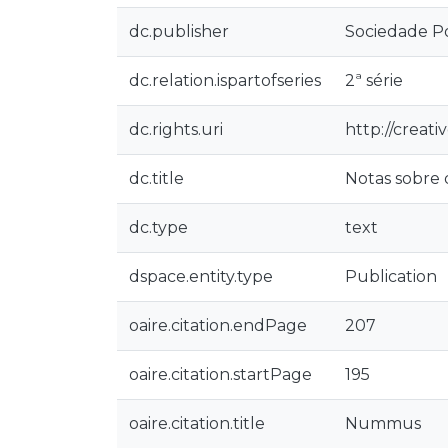
dc.publisher
Sociedade P
dc.relation.ispartofseries
2ª série
dc.rights.uri
http://creat
dc.title
Notas sobre
dc.type
text
dspace.entity.type
Publication
oaire.citation.endPage
207
oaire.citation.startPage
195
oaire.citation.title
Nummus