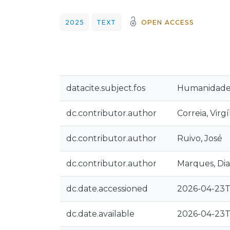
2025
TEXT
OPEN ACCESS
datacite.subject.fos
Humanidade
dc.contributor.author
Correia, Virgí
dc.contributor.author
Ruivo, José
dc.contributor.author
Marques, Di
dc.date.accessioned
2026-04-23T
dc.date.available
2026-04-23T