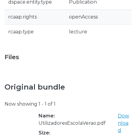
dspace.entity.type
Publication
rcaap.rights
openAccess
rcaap.type
lecture
Files
Original bundle
Now showing
1 - 1 of 1
Name:
Dow
UtilizadoresEscolaVerao.pdf
nloa
d
Size: