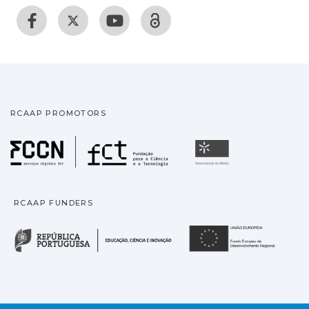
RCAAP PROMOTORS
Fundação para a Ciência
Universidade
RCAAP FUNDERS
República Portuguesa · M
União