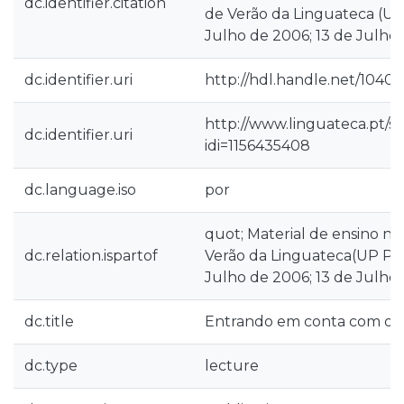
dc.identifier.citation
de Verão da Linguateca (UP,
Julho de 2006; 13 de Julho
dc.identifier.uri
http://hdl.handle.net/10400
http://www.linguateca.pt/s
dc.identifier.uri
idi=1156435408
dc.language.iso
por
quot; Material de ensino na
dc.relation.ispartof
Verão da Linguateca(UP Por
Julho de 2006; 13 de Julho
dc.title
Entrando em conta com os u
dc.type
lecture