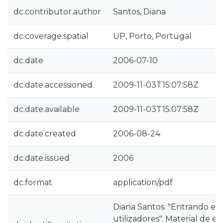
dc.contributor.author
Santos, Diana
dc.coverage.spatial
UP, Porto, Portugal
dc.date
2006-07-10
dc.date.accessioned
2009-11-03T15:07:58Z
dc.date.available
2009-11-03T15:07:58Z
dc.date.created
2006-08-24
dc.date.issued
2006
dc.format
application/pdf
Diana Santos. "Entrando e
utilizadores". Material de e