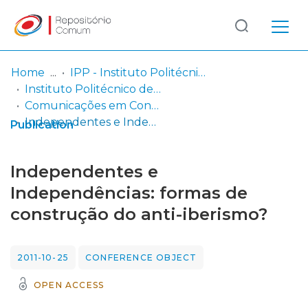
Log
(current)
In
Home
IPP - Instituto Politécnico de Portalegre
Instituto Politécnico de Portalegre
Communities
Comunicações em Congressos
& Collections
Independentes e Independências: formas de construção do anti-iberismo?
Publication
Browse repository
Independentes e
Entities
Independências: formas de
construção do anti-iberismo?
Statistics
2011-10-25
CONFERENCE OBJECT
OPEN ACCESS