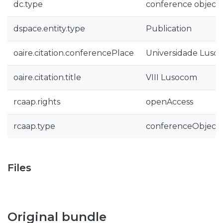
dc.type
conference object
dspace.entity.type
Publication
oaire.citation.conferencePlace
Universidade Lusóf
oaire.citation.title
VIII Lusocom
rcaap.rights
openAccess
rcaap.type
conferenceObject
Files
Original bundle