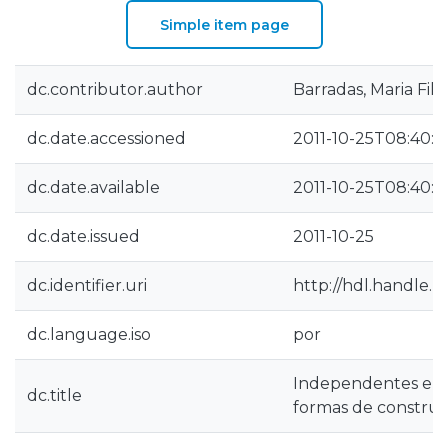
Simple item page
dc.contributor.author
Barradas, Maria Fi
dc.date.accessioned
2011-10-25T08:40:3
dc.date.available
2011-10-25T08:40:3
dc.date.issued
2011-10-25
dc.identifier.uri
http://hdl.handle.n
dc.language.iso
por
Independentes e I
dc.title
formas de construç