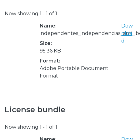
Now showing
1 - 1 of 1
Name:
Dow
independentes_independencias_anti_ib
nloa
d
Size:
95.36 KB
Format:
Adobe Portable Document
Format
License bundle
Now showing
1 - 1 of 1
Name:
Dow