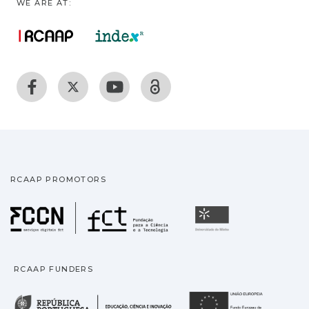
WE ARE AT:
RCAAP PROMOTORS
Fundação para a Ciência
Universidade
RCAAP FUNDERS
República Portuguesa · M
União