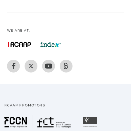
WE ARE AT:
RCAAP PROMOTORS
Fundação para a Ciência
Universidade