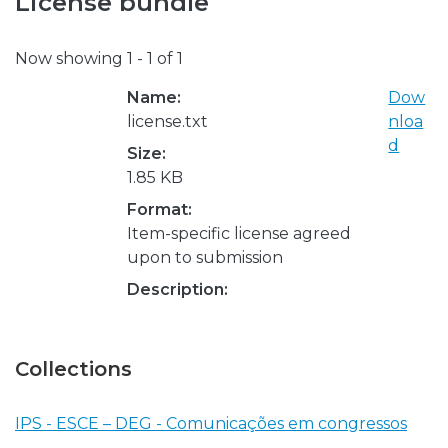
License bundle
Now showing
1 - 1 of 1
Name:
Dow
license.txt
nloa
d
Size:
1.85 KB
Format:
Item-specific license agreed
upon to submission
Description:
Collections
IPS - ESCE – DEG - Comunicações em congressos