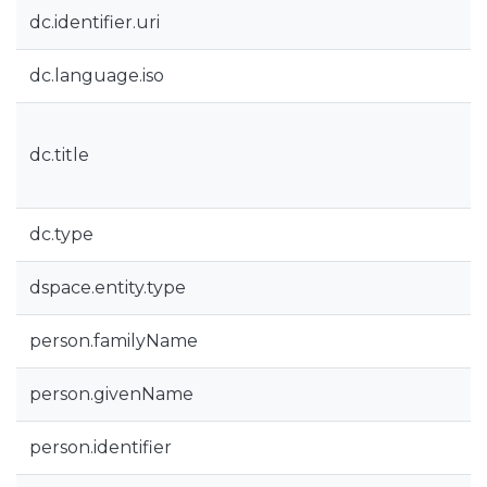
dc.identifier.uri
dc.language.iso
dc.title
dc.type
dspace.entity.type
person.familyName
person.givenName
person.identifier