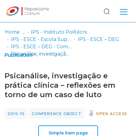
Log
(current)
In
Home
IPS - Instituto Politécnico de Setúbal
IPS - ESCE - Escola Superior de Ciências Empresariais
IPS - ESCE – DEG
Communities
IPS - ESCE – DEG - Comunicações em congressos
& Collections
Psicanálise, investigação e prática clínica – reflexões em torno de um caso de luto
Publication
Browse repository
Psicanálise, investigação e
Entities
prática clínica – reflexões em
torno de um caso de luto
Statistics
2010-10
CONFERENCE OBJECT
OPEN ACCESS
Simple item page