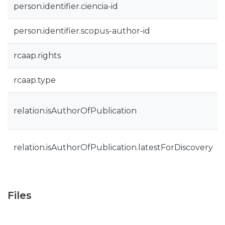
person.identifier.ciencia-id
person.identifier.scopus-author-id
rcaap.rights
rcaap.type
relation.isAuthorOfPublication
relation.isAuthorOfPublication.latestForDiscovery
Files