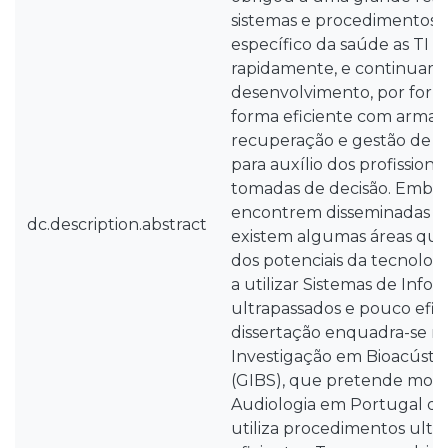
sistemas e procedimentos e
específico da saúde as TI 
rapidamente, e continuam
desenvolvimento, por form
forma eficiente com arma
recuperação e gestão de in
para auxílio dos profissionai
tomadas de decisão. Embora
encontrem disseminadas na
dc.description.abstract
existem algumas áreas qu
dos potenciais da tecnolo
a utilizar Sistemas de Infor
ultrapassados e pouco efici
dissertação enquadra-se n
Investigação em Bioacústic
(GIBS), que pretende mode
Audiologia em Portugal q
utiliza procedimentos ultr