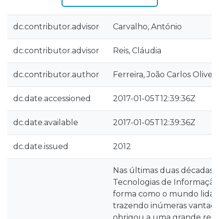
dc.contributor.advisor
Carvalho, António
dc.contributor.advisor
Reis, Cláudia
dc.contributor.author
Ferreira, João Carlos Oliveir
dc.date.accessioned
2017-01-05T12:39:36Z
dc.date.available
2017-01-05T12:39:36Z
dc.date.issued
2012
Nas últimas duas décadas 
Tecnologias de Informação
forma como o mundo lida 
trazendo inúmeras vantage
obrigou a uma grande res