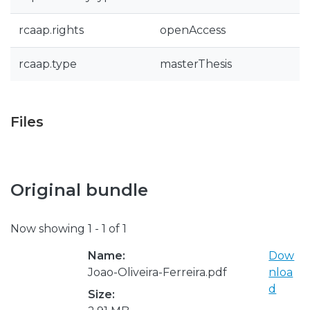
rcaap.rights
openAccess
rcaap.type
masterThesis
Files
Original bundle
Now showing
1 - 1 of 1
Name:
Dow
Joao-Oliveira-Ferreira.pdf
nloa
d
Size: