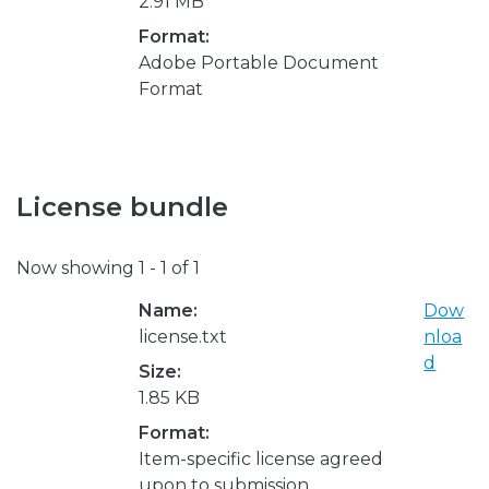
2.91 MB
Format:
Adobe Portable Document
Format
License bundle
Now showing
1 - 1 of 1
Name:
Dow
license.txt
nloa
d
Size:
1.85 KB
Format:
Item-specific license agreed
upon to submission