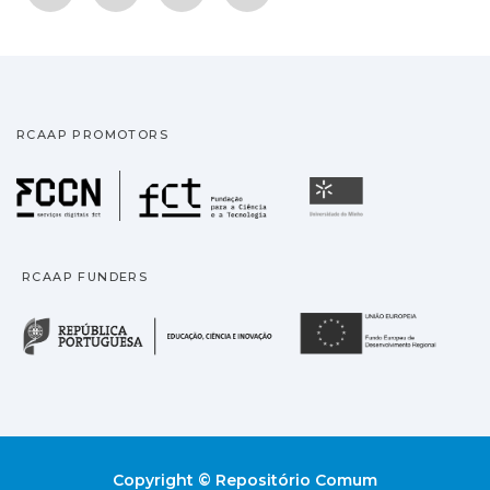
RCAAP PROMOTORS
Fundação para a Ciência
Universidade
RCAAP FUNDERS
República Portuguesa · M
União
Copyright © Repositório Comum