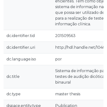
eficientes. Tem como obje
sistema de informação na á
que possa ser utilizado de
para a realização de testes
informação clínica.
dc.identifier.tid
201509563
dc.identifier.uri
http://hdl.handle.net/1040
dc.language.iso
por
Sistema de informação para
dc.title
testes de audição dicótica 
binaural
dc.type
master thesis
dspace.entity.type
Publication