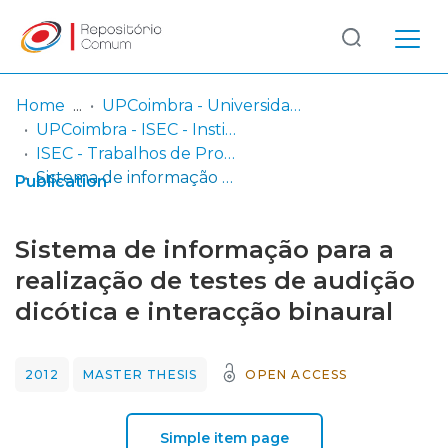
Log
(current)
In
Home
UPCoimbra - Universidade Politécnica de Coimbra
UPCoimbra - ISEC - Instituto Superior de Engenharia de Coimbra
Communities
ISEC - Trabalhos de Projeto | Relatórios de Estágio | Projetos de Investigação
& Collections
Sistema de informação para a realização de testes de audição dicótica e interacção binaural
Publication
Browse repository
Sistema de informação para a
Entities
realização de testes de audição
dicótica e interacção binaural
Statistics
2012
MASTER THESIS
OPEN ACCESS
Simple item page