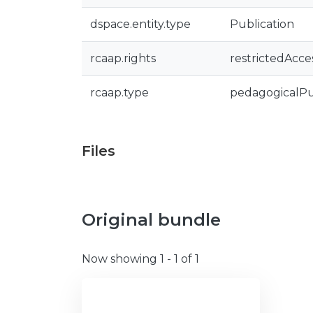
dspace.entity.type
Publication
rcaap.rights
restrictedAcce
rcaap.type
pedagogicalPu
Files
Original bundle
Now showing
1 - 1 of 1