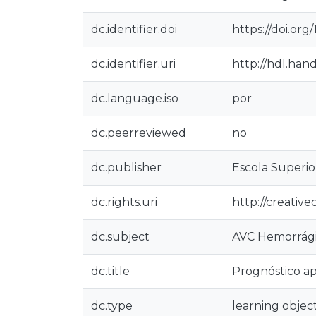
dc.identifier.doi
https://doi.org
dc.identifier.uri
http://hdl.han
dc.language.iso
por
dc.peerreviewed
no
dc.publisher
Escola Superi
dc.rights.uri
http://creativ
dc.subject
AVC Hemorrág
dc.title
Prognóstico ap
dc.type
learning objec