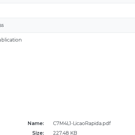
ss
blication
Name:
C7M4L1-LicaoRapida.pdf
Size:
227.48 KB