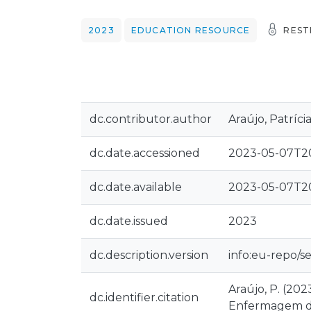
2023
EDUCATION RESOURCE
REST
dc.contributor.author
Araújo, Patríci
dc.date.accessioned
2023-05-07T20
dc.date.available
2023-05-07T20
dc.date.issued
2023
dc.description.version
info:eu-repo/s
Araújo, P. (20
dc.identifier.citation
Enfermagem do