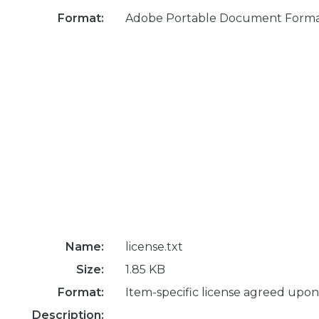
Format:
Adobe Portable Document Form
Name:
license.txt
Size:
1.85 KB
Format:
Item-specific license agreed upon
Description: