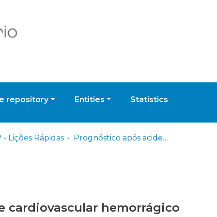
 repository
Entities
Statistics
 - Lições Rápidas
Prognóstico após acidente cardiovascular hemorrágico
e cardiovascular hemorrágico