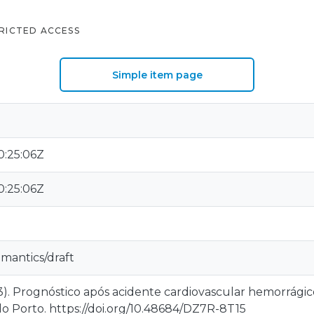
RICTED ACCESS
Simple item page
a
:25:06Z
:25:06Z
emantics/draft
23). Prognóstico após acidente cardiovascular hemorrágic
 Porto. https://doi.org/10.48684/DZ7R-8T15