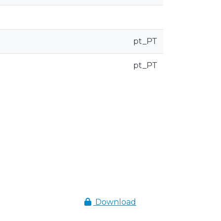
pt_PT
pt_PT
Download