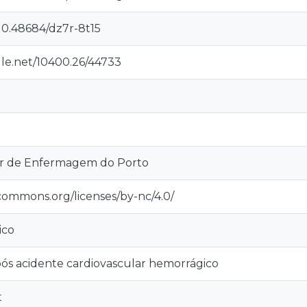
/10.48684/dz7r-8t15
dle.net/10400.26/44733
or de Enfermagem do Porto
ecommons.org/licenses/by-nc/4.0/
ico
ós acidente cardiovascular hemorrágico
t