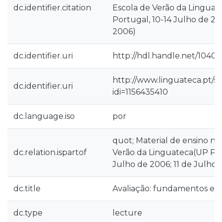
dc.identifier.citation
Escola de Verão da Linguate
Portugal, 10-14 Julho de 20
2006)
dc.identifier.uri
http://hdl.handle.net/10400
http://www.linguateca.pt/s
dc.identifier.uri
idi=1156435410
dc.language.iso
por
quot; Material de ensino na
dc.relation.ispartof
Verão da Linguateca(UP Por
Julho de 2006; 11 de Julho 
dc.title
Avaliação: fundamentos e s
dc.type
lecture