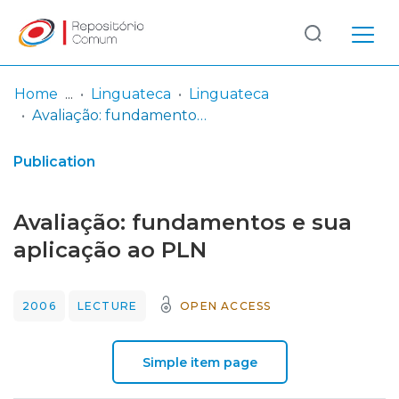
Log
(current)
In
Home
Linguateca
Linguateca
Avaliação: fundamentos e sua aplicação ao PLN
Communities
& Collections
Publication
Browse repository
Avaliação: fundamentos e sua
Entities
aplicação ao PLN
Statistics
2006
LECTURE
OPEN ACCESS
Simple item page