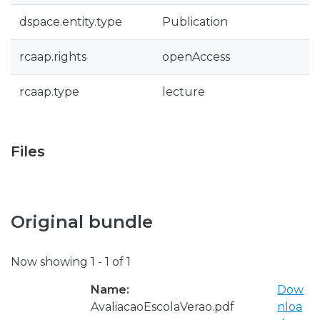
dspace.entity.type
Publication
rcaap.rights
openAccess
rcaap.type
lecture
Files
Original bundle
Now showing
1 - 1 of 1
Name:
Dow
AvaliacaoEscolaVerao.pdf
nloa