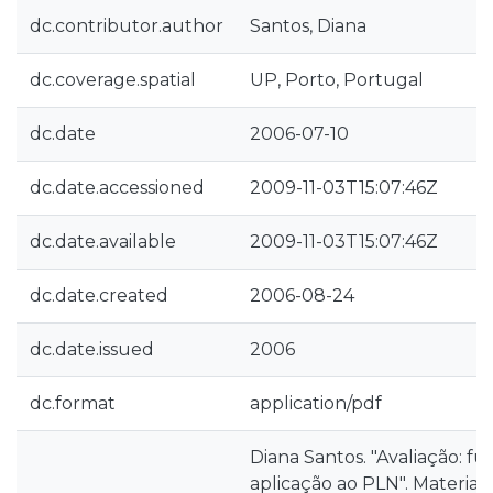
dc.contributor.author
Santos, Diana
dc.coverage.spatial
UP, Porto, Portugal
dc.date
2006-07-10
dc.date.accessioned
2009-11-03T15:07:46Z
dc.date.available
2009-11-03T15:07:46Z
dc.date.created
2006-08-24
dc.date.issued
2006
dc.format
application/pdf
Diana Santos. "Avaliação: 
aplicação ao PLN". Material