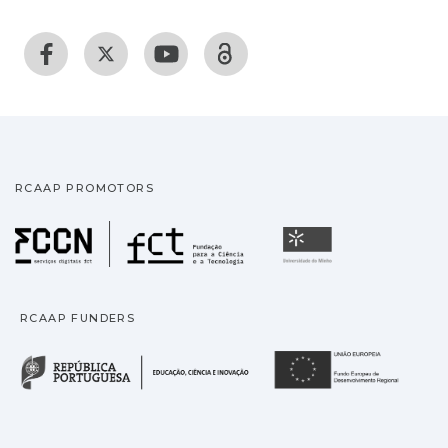
RCAAP PROMOTORS
Fundação para a Ciência
Universidade
RCAAP FUNDERS
República Portuguesa · M
União