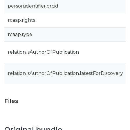
person.identifier.orcid
rcaap.rights
rcaap.type
relation.isAuthorOfPublication
relation.isAuthorOfPublication.latestForDiscovery
Files
Original bundle