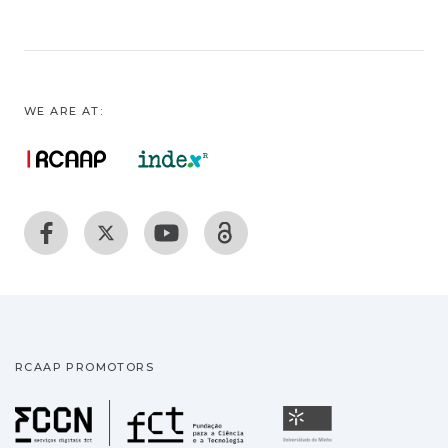
WE ARE AT:
RCAAP PROMOTORS
Fundação para a Ciência
Universidade