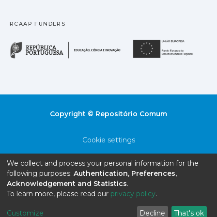
RCAAP FUNDERS
República Portuguesa · M
União
Copyright © Repositório Comum
Cookie settings
Privacy policy
We collect and process your personal information for the
following purposes:
Authentication, Preferences,
End User Agreement
Acknowledgement and Statistics
.
To learn more, please read our
privacy policy
.
Send Feedback
Customize
Decline
That's ok