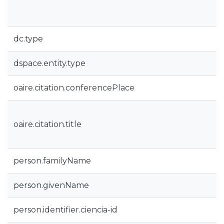
dc.type
dspace.entity.type
oaire.citation.conferencePlace
oaire.citation.title
person.familyName
person.givenName
person.identifier.ciencia-id