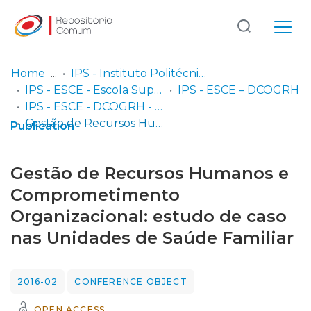
Log
(current)
In
Home
IPS - Instituto Politécnico de Setúbal
IPS - ESCE - Escola Superior de Ciências Empresariais
IPS - ESCE – DCOGRH
Communities
IPS - ESCE - DCOGRH - Comunicações em congressos
& Collections
Gestão de Recursos Humanos e Comprometimento Organizacional: estudo de caso nas Unidades de Saúde Familiar
Publication
Browse repository
Gestão de Recursos Humanos e
Entities
Comprometimento
Organizacional: estudo de caso
Statistics
nas Unidades de Saúde Familiar
2016-02
CONFERENCE OBJECT
OPEN ACCESS