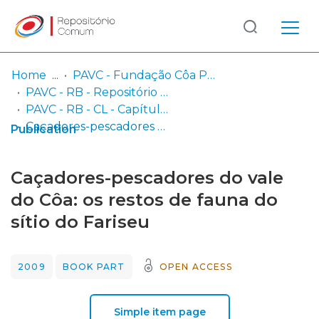
Log
(current)
In
Home
PAVC - Fundação Côa Parque / Parque Arqueológico do Vale do Côa
PAVC - RB - Repositório Bibliográfico
Communities
PAVC - RB - CL - Capítulos de Livros
& Collections
Caçadores-pescadores do vale do Côa: os restos de fauna do sítio do Fariseu
Publication
Browse repository
Caçadores-pescadores do vale
Entities
do Côa: os restos de fauna do
sítio do Fariseu
Statistics
2009
BOOK PART
OPEN ACCESS
Simple item page