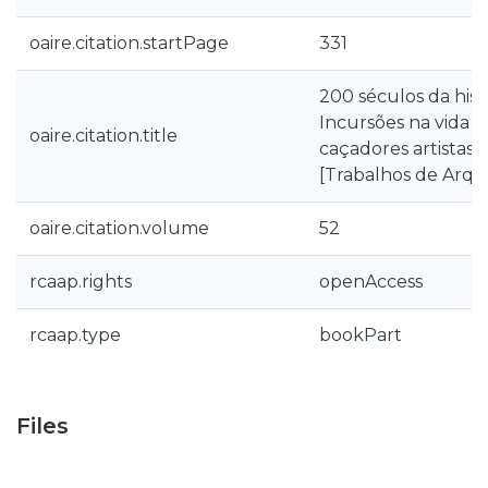
oaire.citation.startPage
331
200 séculos da hist
Incursões na vida q
oaire.citation.title
caçadores artistas 
[Trabalhos de Arque
oaire.citation.volume
52
rcaap.rights
openAccess
rcaap.type
bookPart
Files