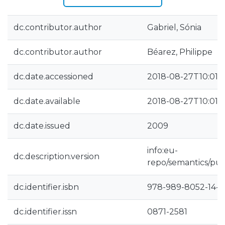
dc.contributor.author
Gabriel, Sónia
dc.contributor.author
Béarez, Philippe
dc.date.accessioned
2018-08-27T10:01:3
dc.date.available
2018-08-27T10:01:3
dc.date.issued
2009
info:eu-
dc.description.version
repo/semantics/pub
dc.identifier.isbn
978-989-8052-14-8
dc.identifier.issn
0871-2581