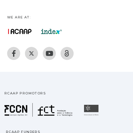
WE ARE AT:
RCAAP PROMOTORS
Fundação para a Ciência
Universidade
RCAAP FUNDERS