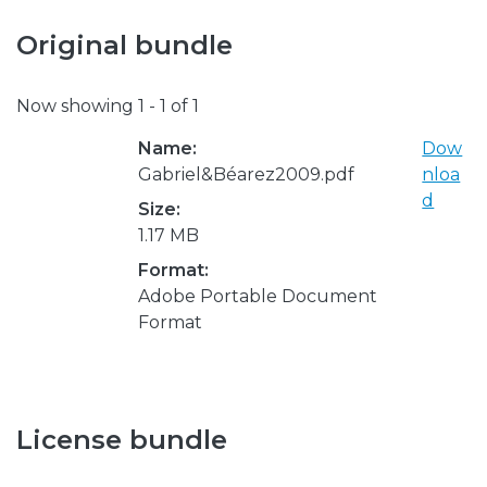
Original bundle
Now showing
1 - 1 of 1
Name:
Dow
Gabriel&Béarez2009.pdf
nloa
d
Size:
1.17 MB
Format:
Adobe Portable Document
Format
License bundle