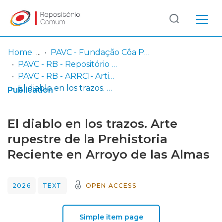
Log
(current)
In
Home
PAVC - Fundação Côa Parque / Parque Arqueológico do Vale do Côa
PAVC - RB - Repositório Bibliográfico
Communities
PAVC - RB - ARRCI- Artigos e Resumos em Revistas Científicas Internacionais
& Collections
El diablo en los trazos. Arte rupestre de la Prehistoria Reciente en Arroyo de las Almas
Publication
Browse repository
El diablo en los trazos. Arte
Entities
rupestre de la Prehistoria
Reciente en Arroyo de las Almas
Statistics
2026
TEXT
OPEN ACCESS
Simple item page