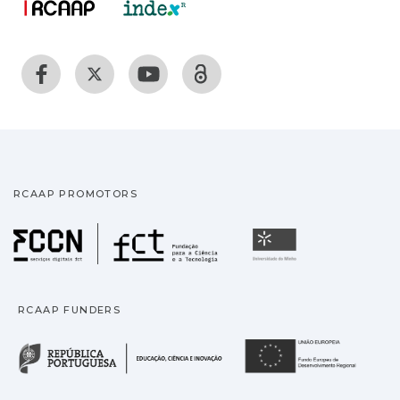
RCAAP PROMOTORS
Fundação para a Ciência
Universidade
RCAAP FUNDERS
República Portuguesa · M
União