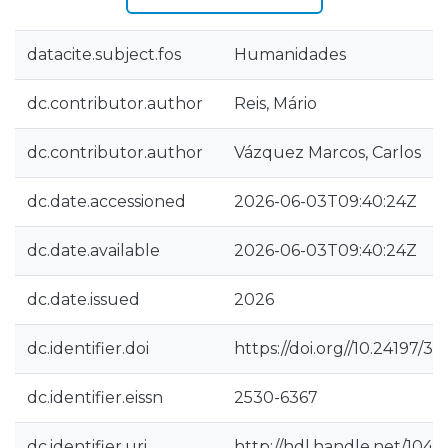
datacite.subject.fos
Humanidades
dc.contributor.author
Reis, Mário
dc.contributor.author
Vázquez Marcos, Carlos
dc.date.accessioned
2026-06-03T09:40:24Z
dc.date.available
2026-06-03T09:40:24Z
dc.date.issued
2026
dc.identifier.doi
https://doi.org//10.24197/3
dc.identifier.eissn
2530-6367
dc.identifier.uri
http://hdl.handle.net/1040