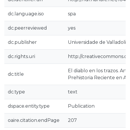
dc.language.iso
spa
dc.peerreviewed
yes
dc.publisher
Universidade de Valladolid
dc.rights.uri
http://creativecommons.org
El diablo en los trazos. Art
dc.title
Prehistoria Reciente en Ar
dc.type
text
dspace.entity.type
Publication
oaire.citation.endPage
207