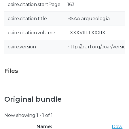
oaire.citation.startPage
163
oaire.citation.title
BSAA arqueología
oaire.citation.volume
LXXXVIII-LXXXIX
oaire.version
http://purl.org/coar/vers
Files
Original bundle
Now showing
1 - 1 of 1
Name:
Dow