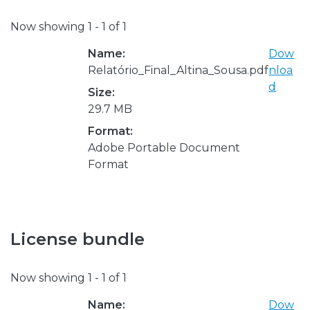
Now showing
1 - 1 of 1
Name:
Dow
Relatório_Final_Altina_Sousa.pdf
nloa
d
Size:
29.7 MB
Format:
Adobe Portable Document
Format
License bundle
Now showing
1 - 1 of 1
Name:
Dow