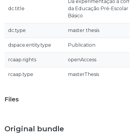
Da experimentação à comun
dc.title
da Educação Pré-Escolar ao 
Básico
dc.type
master thesis
dspace.entity.type
Publication
rcaap.rights
openAccess
rcaap.type
masterThesis
Files
Original bundle