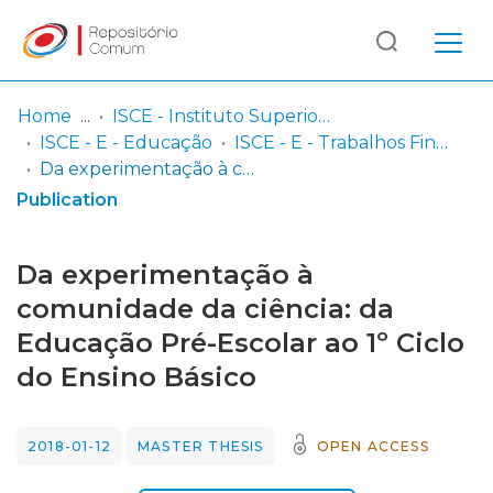
Log
(current)
In
Home
ISCE - Instituto Superior de Ciências Educativas
ISCE - E - Educação
ISCE - E - Trabalhos Finais de Mestrado
Communities
Da experimentação à comunidade da ciência: da Educação Pré-Escolar ao 1º Ciclo do Ensino Básico
& Collections
Publication
Browse repository
Da experimentação à
Entities
comunidade da ciência: da
Educação Pré-Escolar ao 1º Ciclo
Statistics
do Ensino Básico
2018-01-12
MASTER THESIS
OPEN ACCESS