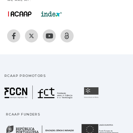
RCAAP PROMOTORS
Fundação para a Ciência
Universidade
RCAAP FUNDERS
República Portuguesa · M
União