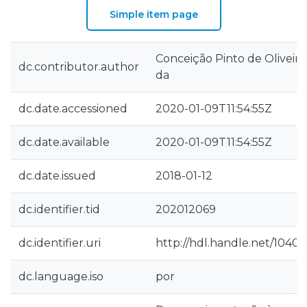
Simple item page
Conceição Pinto de Oliveira 
dc.contributor.author
da
dc.date.accessioned
2020-01-09T11:54:55Z
dc.date.available
2020-01-09T11:54:55Z
dc.date.issued
2018-01-12
dc.identifier.tid
202012069
dc.identifier.uri
http://hdl.handle.net/1040
dc.language.iso
por