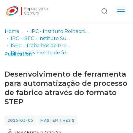
Log
(current)
In
Home
IPC - Instituto Politécnico de Coimbra
IPC - ISEC - Instituto Superior de Engenharia de Coimbra
Communities
ISEC - Trabalhos de Projeto | Relatórios de Estágio | Projetos de Investigação
& Collections
Desenvolvimento de ferramenta para automatização de processo de fabrico através do formato STEP
Publication
Browse repository
Desenvolvimento de ferramenta
Entities
para automatização de processo
de fabrico através do formato
Statistics
STEP
2025-03-05
MASTER THESIS
EMBARGOED ACCESS