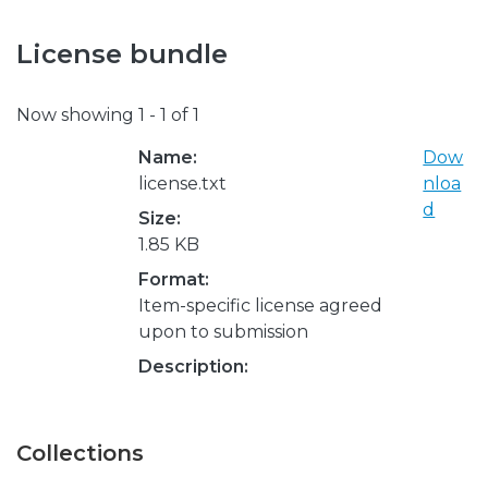
License bundle
Now showing
1 - 1 of 1
Name:
Dow
license.txt
nloa
d
Size:
1.85 KB
Format:
Item-specific license agreed
upon to submission
Description:
Collections