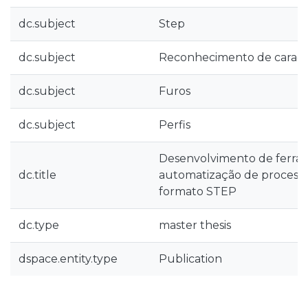
dc.subject
Step
dc.subject
Reconhecimento de caracte
dc.subject
Furos
dc.subject
Perfis
Desenvolvimento de ferra
dc.title
automatização de processo 
formato STEP
dc.type
master thesis
dspace.entity.type
Publication