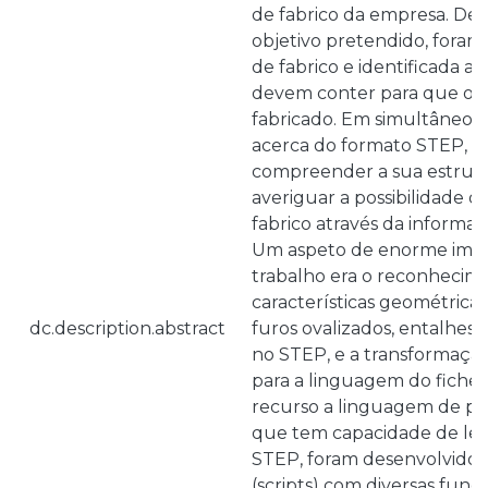
de fabrico da empresa. De 
objetivo pretendido, foram 
de fabrico e identificada a
devem conter para que o p
fabricado. Em simultâneo 
acerca do formato STEP, p
compreender a sua estrut
averiguar a possibilidade de
fabrico através da informa
Um aspeto de enorme impo
trabalho era o reconhecim
características geométricas
dc.description.abstract
furos ovalizados, entalhes,
no STEP, e a transformaçã
para a linguagem do fichei
recurso a linguagem de p
que tem capacidade de leit
STEP, foram desenvolvidos
(scripts) com diversas fun