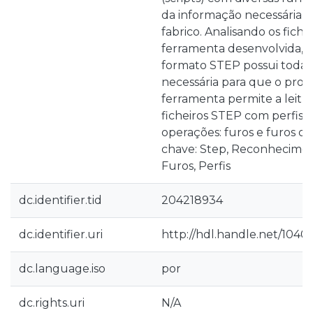
da informação necessária pa
fabrico. Analisando os fiche
ferramenta desenvolvida, f
formato STEP possui toda 
necessária para que o produ
ferramenta permite a leitur
ficheiros STEP com perfis c
operações: furos e furos ov
chave: Step, Reconheciment
Furos, Perfis
dc.identifier.tid
204218934
dc.identifier.uri
http://hdl.handle.net/1040
dc.language.iso
por
dc.rights.uri
N/A