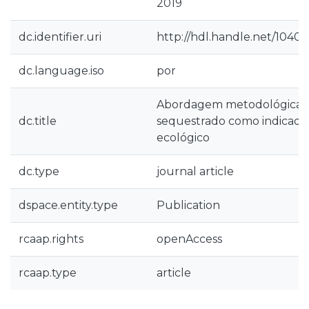
2019
dc.identifier.uri
http://hdl.handle.net/1040
dc.language.iso
por
Abordagem metodológica s
dc.title
sequestrado como indicad
ecológico
dc.type
journal article
dspace.entity.type
Publication
rcaap.rights
openAccess
rcaap.type
article