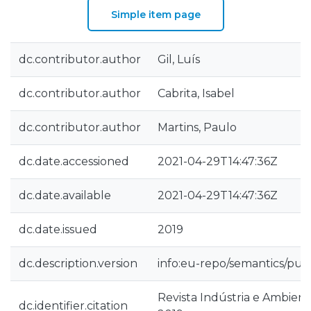
Simple item page
dc.contributor.author
Gil, Luís
dc.contributor.author
Cabrita, Isabel
dc.contributor.author
Martins, Paulo
dc.date.accessioned
2021-04-29T14:47:36Z
dc.date.available
2021-04-29T14:47:36Z
dc.date.issued
2019
dc.description.version
info:eu-repo/semantics/pub
Revista Indústria e Ambiente,
dc.identifier.citation