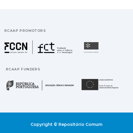
RCAAP PROMOTORS
Fundação para a Ciência
Universidade
RCAAP FUNDERS
República Portuguesa · M
União
Copyright © Repositório Comum