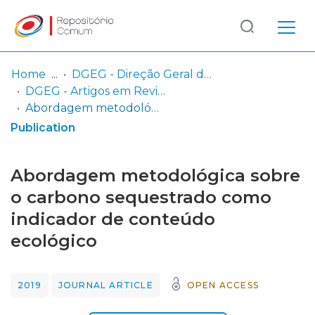
Log
(current)
In
Home
DGEG - Direção Geral da Energia e Geologia
DGEG - Artigos em Revistas Nacionais de Divulgação Geral
Communities
Abordagem metodológica sobre o carbono sequestrado como indicador de conteúdo ecológico
& Collections
Publication
Browse repository
Abordagem metodológica sobre
Entities
o carbono sequestrado como
indicador de conteúdo
Statistics
ecológico
2019
JOURNAL ARTICLE
OPEN ACCESS