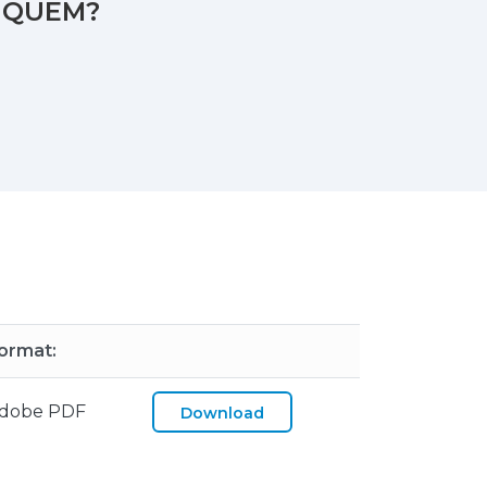
I QUEM?
ormat:
dobe PDF
Download