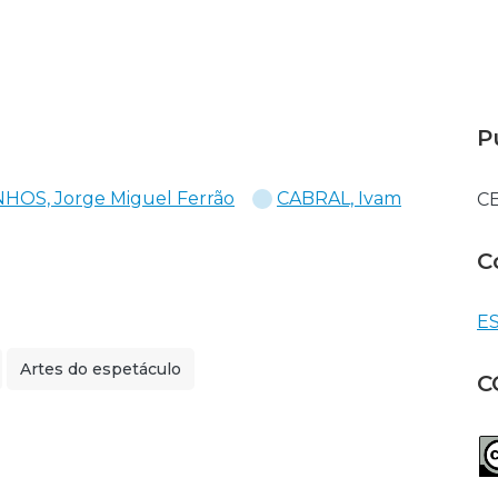
P
HOS, Jorge Miguel Ferrão
CABRAL, Ivam
C
C
ES
Artes do espetáculo
C