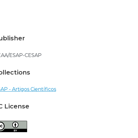
ublisher
EAA/ESAP-CESAP
ollections
AP - Artigos Científicos
C License