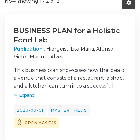
Now showing
1 - 2 of 2
BUSINESS PLAN for a Holistic
Food Lab
Publication .
Hiergeist, Lisa Maria
;
Afonso,
Victor Manuel Alves
This business plan showcases how the idea of
a venue that consists of a restaurant, a shop,
and a kitchen can turn into a successful
company. Considering several challenges
Expand
and
trends connected to our food systems, the
2023-09-01
MASTER THESIS
concept of the Holistic Food Lab in Lisbon
OPEN ACCESS
called Joyces aims at having a positive impact
on the health of consumers and at the same