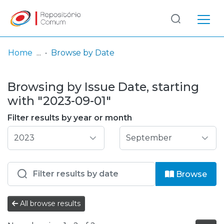
Log
(current)
In
Home
Browse by Date
Communities
Browsing by Issue Date, starting
& Collections
with "2023-09-01"
Browse repository
Filter results by year or month
Entities
Browse
All browse results