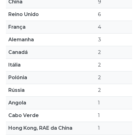
China
9
Reino Unido
6
França
4
Alemanha
3
Canadá
2
Itália
2
Polónia
2
Rússia
2
Angola
1
Cabo Verde
1
Hong Kong, RAE da China
1