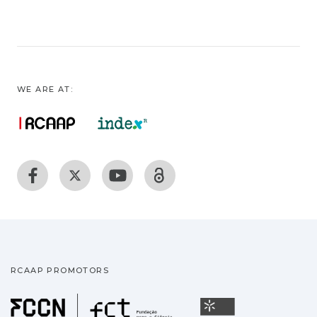
WE ARE AT:
RCAAP PROMOTORS
Fundação para a Ciência
Universidade