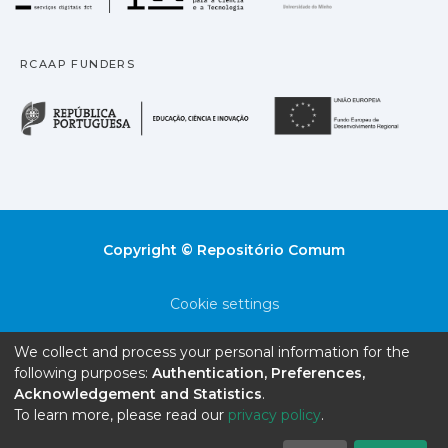
RCAAP FUNDERS
República Portuguesa · M
União
Copyright © Repositório Comum
Cookie settings
Privacy policy
We collect and process your personal information for the
following purposes:
Authentication, Preferences,
End User Agreement
Acknowledgement and Statistics
.
To learn more, please read our
privacy policy
.
Send Feedback