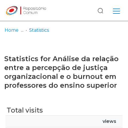
Log
(current)
In
Home
Statistics
Communities
& Collections
Statistics for Análise da relação
Browse repository
entre a percepção de justiça
organizacional e o burnout em
Entities
professores do ensino superior
Total visits
views