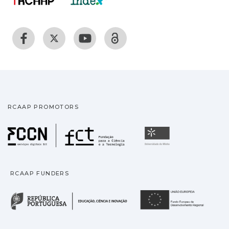
RCAAP PROMOTORS
Fundação para a Ciência
Universidade
RCAAP FUNDERS
República Portuguesa · M
União