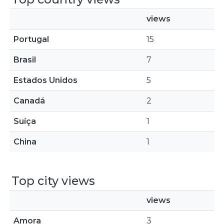
views
Portugal
15
Brasil
7
Estados Unidos
5
Canadá
2
Suíça
1
China
1
Top city views
views
Amora
3