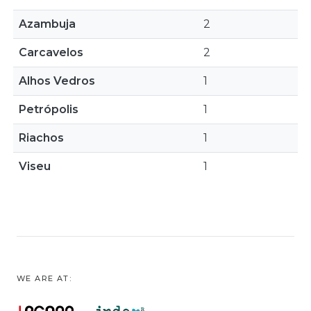
Azambuja
2
Carcavelos
2
Alhos Vedros
1
Petrópolis
1
Riachos
1
Viseu
1
WE ARE AT: