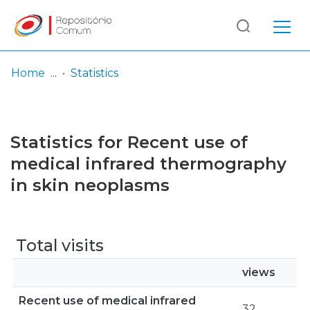
Log
(current)
In
Home
Statistics
Communities
& Collections
Statistics for Recent use of
Browse repository
medical infrared thermography
in skin neoplasms
Entities
Total visits
views
Recent use of medical infrared
32