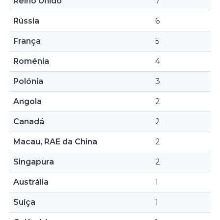
Reino Unido
7
Rússia
6
França
5
Roménia
4
Polónia
3
Angola
2
Canadá
2
Macau, RAE da China
2
Singapura
2
Austrália
1
Suíça
1