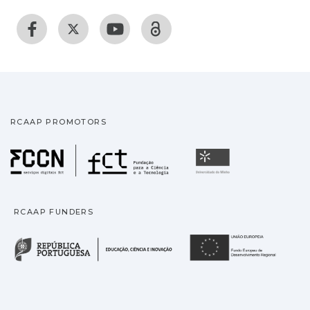
RCAAP PROMOTORS
Fundação para a Ciência
Universidade
RCAAP FUNDERS
República Portuguesa · M
União