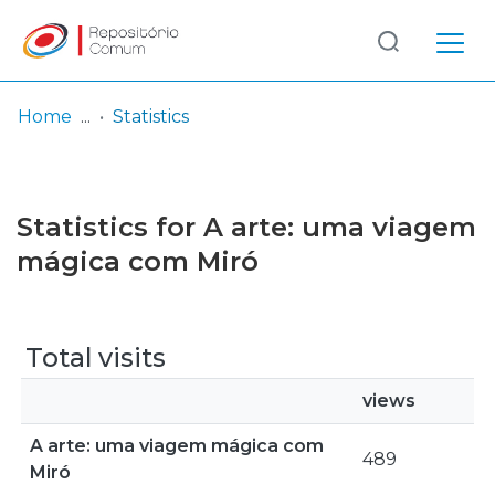
Log
(current)
In
Home
Statistics
Communities
& Collections
Statistics for A arte: uma viagem
Browse repository
mágica com Miró
Entities
Total visits
views
A arte: uma viagem mágica com
489
Miró