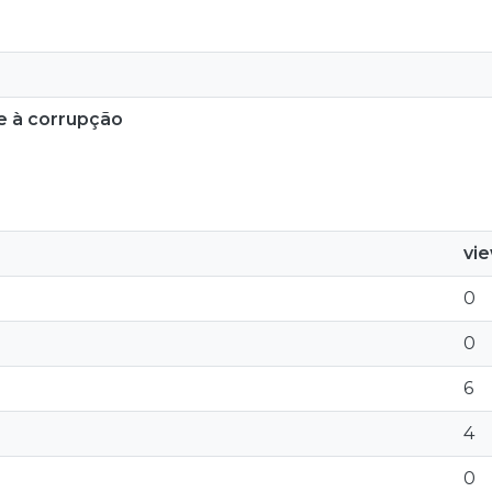
e à corrupção
vi
0
0
6
4
0