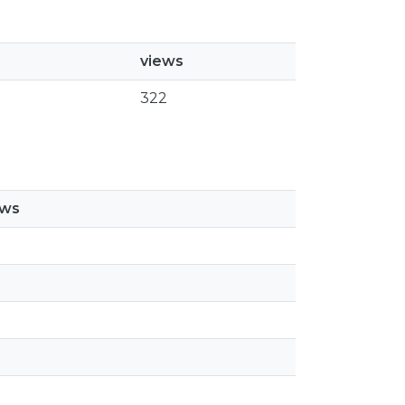
views
322
ews