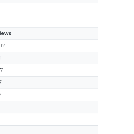
iews
02
1
7
7
2