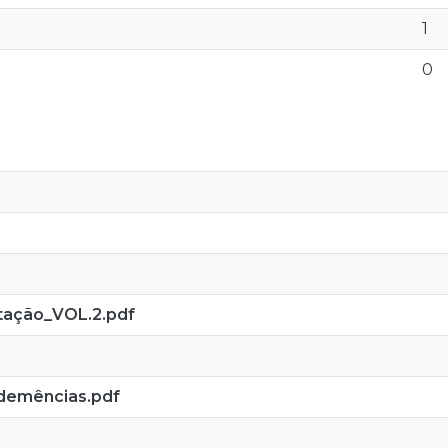
1
0
tação_VOL.2.pdf
s demências.pdf