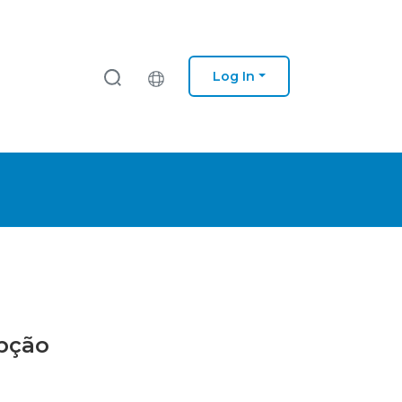
Log In
upção