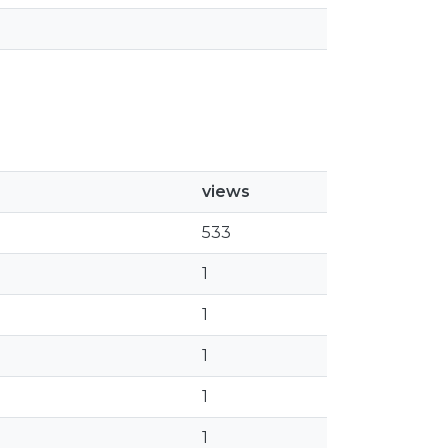
views
533
1
1
1
1
1