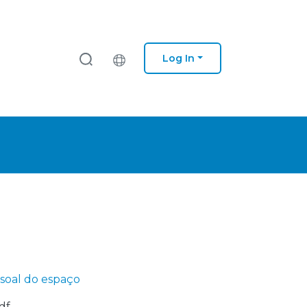
Log In
soal do espaço
df