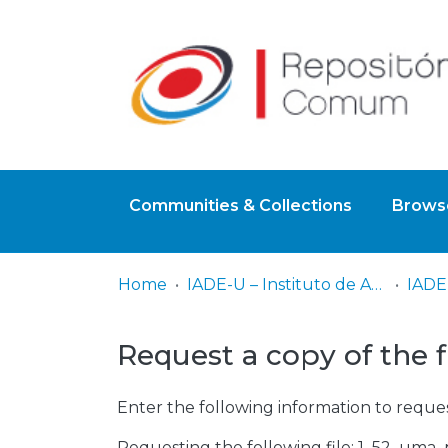
Communities & Collections
Browse
Home
IADE-U – Instituto de Arte, Design e Empresa - Universitário
Request a copy of the f
Enter the following information to reques
Requesting the following file: 1_52_uma