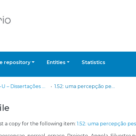
 repository
Entities
Statistics
IADE-U – Dissertações de Mestrado
1.52: uma percepção pessoal do espaço
ile
t a copy for the following item:
1.52: uma percepção pes
_percepcao_pessoal_espaco_Projecto_Angela_Silvestre.p