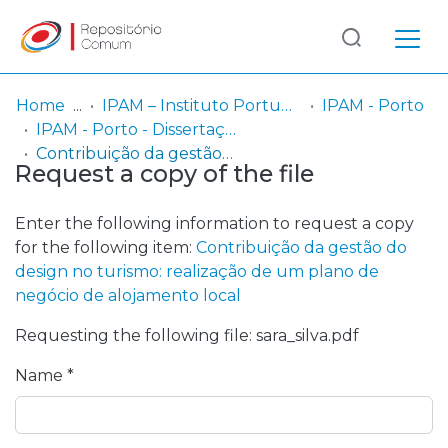
Log
(current)
In
Home
IPAM – Instituto Português de Administração de Marketing
IPAM - Porto
IPAM - Porto - Dissertação de Mestrado
Communities
Contribuição da gestão do design no turismo: realização de um plano de negócio de alojamento local
Request a copy of the file
& Collections
Browse repository
Enter the following information to request a copy
for the following item:
Contribuição da gestão do
Entities
design no turismo: realização de um plano de
negócio de alojamento local
Statistics
Requesting the following file: sara_silva.pdf
Name *